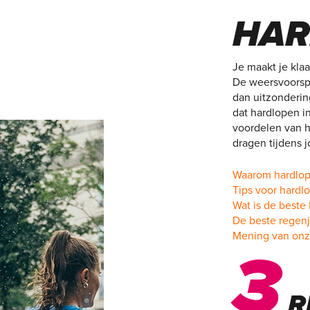
HAR
Je maakt je kla
De weersvoorspe
dan uitzondering
dat hardlopen in
voordelen van h
dragen tijdens 
Waarom hardlop
Tips voor hardl
Wat is de beste
De beste regenj
Mening van onz
3
R