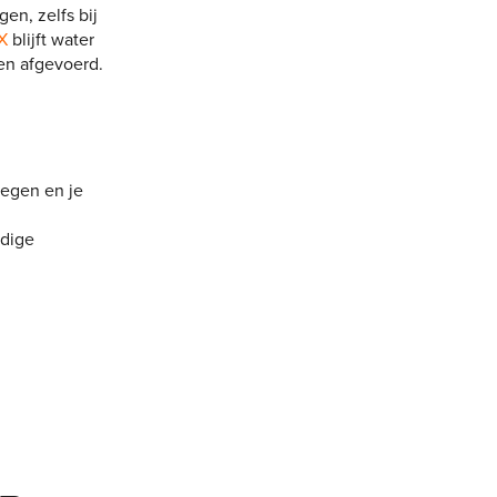
en, zelfs bij
X
blijft water
en afgevoerd.
regen en je
edige