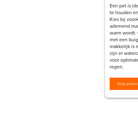
Een pet is id
te houden en
Kies bij voo
ademend mate
warm wordt.
met een bui
makkelijk is
zijn er water
voor optimal
regen.
Shop petten