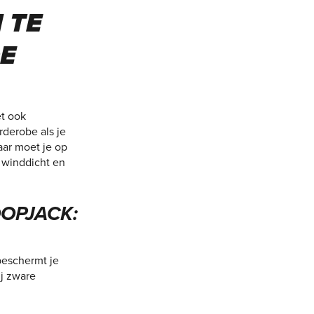
 TE
DE
et ook
derobe als je
aar moet je op
n winddicht en
OPJACK:
beschermt je
ij zware