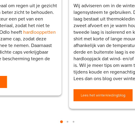
eaal om regen uit je gezicht
Wij adviseren om in de winter
 beter zicht te behouden.
lagensysteem te gebruiken. 
rkeur een pet van een
laag bestaat uit thermokledin
riaal, zodat het niet te
zweet afvoert en je warm ho
 Odlo heeft
hardlooppetten
tweede laag is isolerend en 
gzame cap, zodat deze
shirt met korte of lange mouw
 mee te nemen. Daarnaast
afhankelijk van de temperatu
dichte caps verkrijgbaar
derde en buitenste laag is e
e bescherming tegen de
hardloopjack dat wind- en/of
is. Wil je meer tips om warm t
tijdens koude en regenachtig
Lees dan ons blog over winte
Lees het winterkledingblog