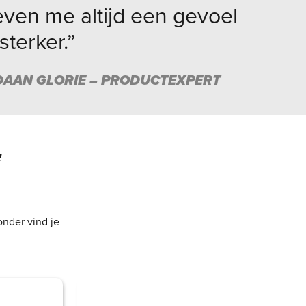
even me altijd een gevoel
terker.”
DAAN GLORIE – PRODUCTEXPERT
E
onder vind je
DRAAG WATERDICHTE