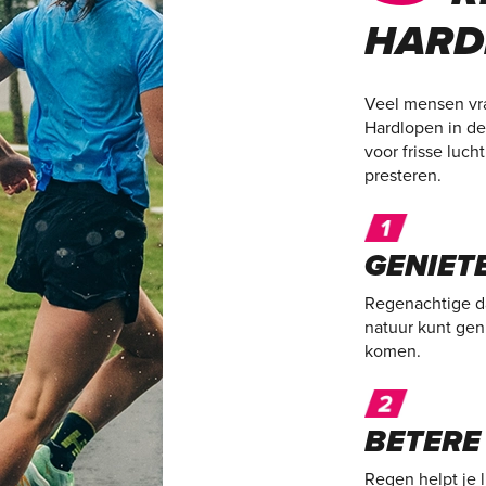
HARD
Veel mensen vra
Hardlopen in de
voor frisse luch
presteren.
GENIET
Regenachtige da
natuur kunt gen
komen.
BETERE
Regen helpt je 