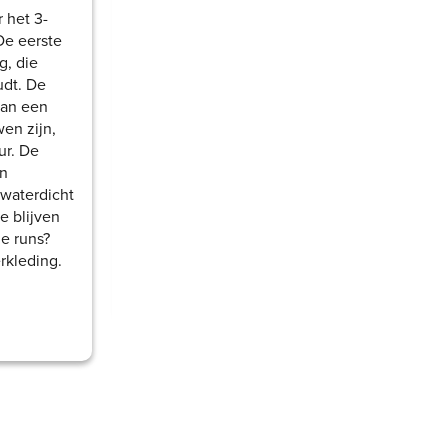
HARDLOOPSCHOENEN
 het 3-
De eerste
Houd je voeten warm en droog met
g, die
waterdichte hardloopschoenen.
udt. De
Hardloopschoenen met een
Gore-Tex
-
kan een
laag (GTX) bieden uitstekende
en zijn,
bescherming tegen regen en modder.
ur. De
Of je nu kiest voor trailschoenen of
en
allround hardloopschoenen, er is altijd
 waterdicht
een GTX-variant die perfect bij jouw
e blijven
behoeften past.
e runs?
rkleding.
Meer over waterdichte hardloopschoenen