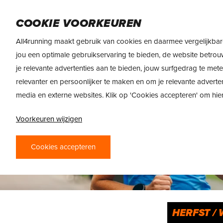
Skip
to
DAMES
HEREN
VOEDING
MERKEN
COOKIE VOORKEUREN
main
content
All4running maakt gebruik van cookies en daarmee vergelijkbar
jou een optimale gebruikservaring te bieden, de website betrou
je relevante advertenties aan te bieden, jouw surfgedrag te met
relevanter en persoonlijker te maken en om je relevante adverte
media en externe websites. Klik op 'Cookies accepteren' om hi
Voorkeuren wijzigen
Cookies accepteren
HERFST /