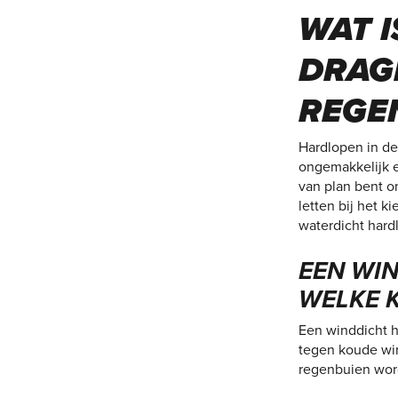
WAT I
DRAG
REGE
Hardlopen in de
ongemakkelijk e
van plan bent o
letten bij het k
waterdicht hard
EEN WI
WELKE K
Een winddicht h
tegen koude win
regenbuien word