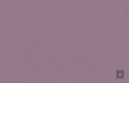
VAN VROEGER NAAR NU
Het Finse merk Karhu heeft al geschiedenis gemaakt als
het gaat om hardloopschoenen. De schoenen van Karhu
zijn gedragen door een aantal Finse hardlooplegendes,