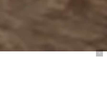
SAUCONY ENDORPHIN
AZURA – SNELHEID
VOOR ELKE DAG
De Saucony Endorphin Azura is een snelle en
lichte daily trainer, ontworpen voor lopers die
ook in hun dagelijkse trainingen snelheid