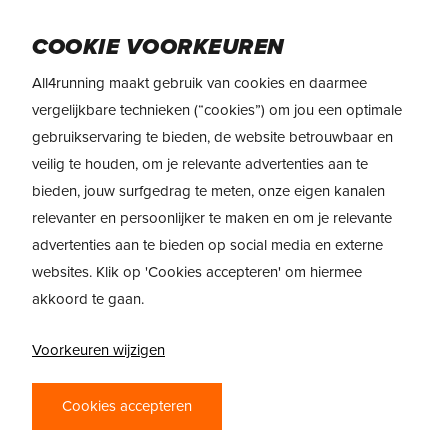
Skip
Menu
to
COOKIE VOORKEUREN
main
All4running maakt gebruik van cookies en daarmee
content
vergelijkbare technieken (“cookies”) om jou een optimale
gebruikservaring te bieden, de website betrouwbaar en
veilig te houden, om je relevante advertenties aan te
All4running zoekt
bieden, jouw surfgedrag te meten, onze eigen kanalen
STORE EMPLOYEE
relevanter en persoonlijker te maken en om je relevante
AMSTERDAM
advertenties aan te bieden op social media en externe
websites. Klik op 'Cookies accepteren' om hiermee
Amsterdam
akkoord te gaan.
20 – 28 uur
Voorkeuren wijzigen
MBO werk-/denkniveau
Cookies accepteren
Loopt hard