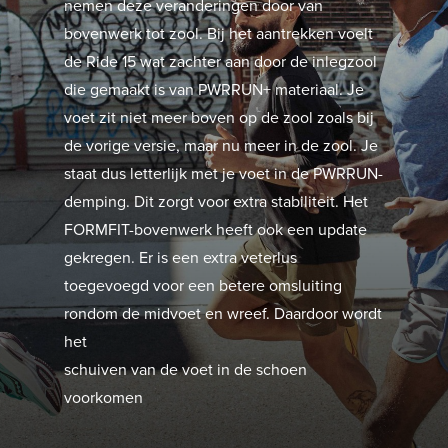
nemen deze veranderingen door van
bovenwerk tot zool. Bij het aantrekken voelt
de Ride 15 wat zachter aan door de inlegzool
die gemaakt is van PWRRUN+ materiaal. Je
voet zit niet meer boven op de zool zoals bij
de vorige versie, maar nu meer in de zool. Je
staat dus letterlijk met je voet in de PWRRUN-
demping. Dit zorgt voor extra stabiliteit. Het
FORMFIT-bovenwerk heeft ook een update
gekregen. Er is een extra veterlus
toegevoegd voor een betere omsluiting
rondom de midvoet en wreef. Daardoor wordt
het
schuiven van de voet in de schoen
voorkomen