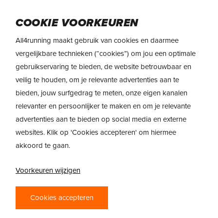
Skip
Menu
to
COOKIE VOORKEUREN
main
All4running maakt gebruik van cookies en daarmee
content
vergelijkbare technieken (“cookies”) om jou een optimale
gebruikservaring te bieden, de website betrouwbaar en
REVIEW: SAUCONY
veilig te houden, om je relevante advertenties aan te
RIDE 15
bieden, jouw surfgedrag te meten, onze eigen kanalen
relevanter en persoonlijker te maken en om je relevante
door
Daan Glorie
5 april 2022
advertenties aan te bieden op social media en externe
websites. Klik op 'Cookies accepteren' om hiermee
akkoord te gaan.
Voorkeuren wijzigen
Cookies accepteren
In de preview over de Saucony Ride