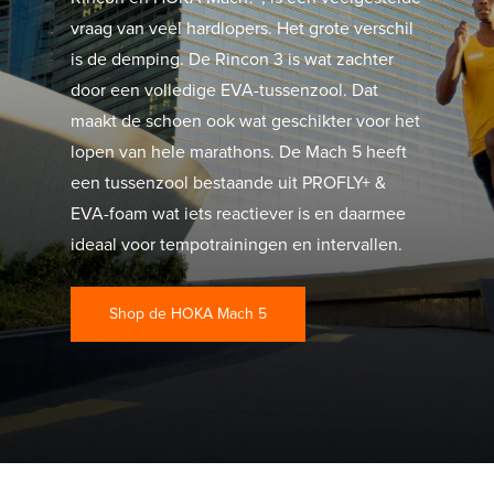
vraag van veel hardlopers. Het grote verschil
is de demping. De Rincon 3 is wat zachter
door een volledige EVA-tussenzool. Dat
maakt de schoen ook wat geschikter voor het
lopen van hele marathons. De Mach 5 heeft
een tussenzool bestaande uit PROFLY+ &
EVA-foam wat iets reactiever is en daarmee
ideaal voor tempotrainingen en intervallen.
Shop de HOKA Mach 5