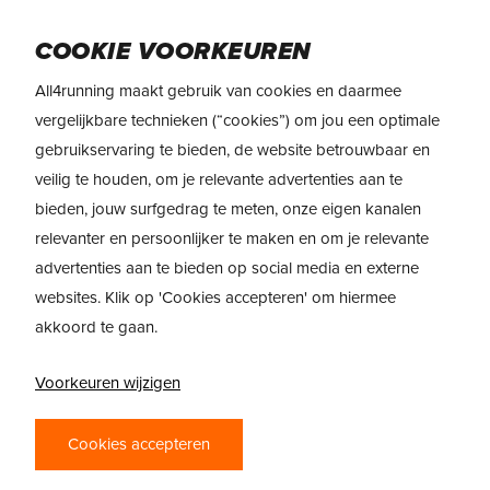
Skip
Menu
to
COOKIE VOORKEUREN
main
All4running maakt gebruik van cookies en daarmee
content
vergelijkbare technieken (“cookies”) om jou een optimale
gebruikservaring te bieden, de website betrouwbaar en
REVIEW: HOKA
veilig te houden, om je relevante advertenties aan te
MACH 5
bieden, jouw surfgedrag te meten, onze eigen kanalen
relevanter en persoonlijker te maken en om je relevante
door
All4running
19 juli 2022
advertenties aan te bieden op social media en externe
websites. Klik op 'Cookies accepteren' om hiermee
akkoord te gaan.
Voorkeuren wijzigen
Cookies accepteren
Voor veel hardlopers is de