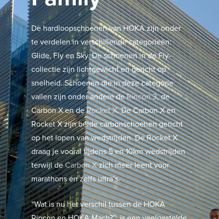
De hardloopschoenen van HOKA zijn onder
te verdelen in verschillende categorieën:
Glide, Fly en Sky. De schoenen in de Fly-
collectie zijn lichtgewicht en gericht op
snelheid. Schoenen die in deze categorie
vallen zijn onder andere de
Rincon 3
, de
Carbon X en de
Rocket X
. De Carbon X en
Rocket X zijn beide carbonschoenen gericht
op het lopen van wedstrijden. De Rocket X
draag je vooral tijdens 5 en 10km wedstrijden
terwijl de
Carbon X
zich meer leent voor
marathons en zelfs ultra’s.
“Wat is nu het verschil tussen de HOKA
Rincon en HOKA Mach?”; is een veelgestelde