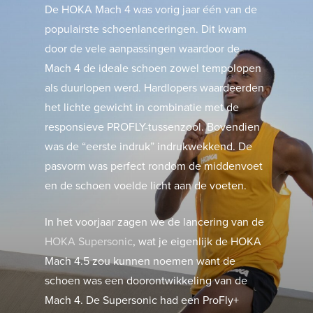
De HOKA Mach 4 was vorig jaar één van de
populairste schoenlanceringen. Dit kwam
door de vele aanpassingen waardoor de
Mach 4 de ideale schoen zowel tempolopen
als duurlopen werd. Hardlopers waardeerden
het lichte gewicht in combinatie met de
responsieve PROFLY-tussenzool. Bovendien
was de “eerste indruk” indrukwekkend. De
pasvorm was perfect rondom de middenvoet
en de schoen voelde licht aan de voeten.
In het voorjaar zagen we de lancering van de
HOKA Supersonic
, wat je eigenlijk de HOKA
Mach 4.5 zou kunnen noemen want de
schoen was een doorontwikkeling van de
Mach 4. De Supersonic had een ProFly+