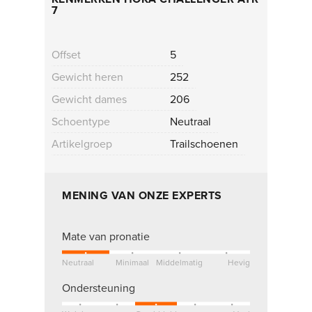
7
Offset
5
Gewicht heren
252
Gewicht dames
206
Schoentype
Neutraal
Artikelgroep
Trailschoenen
MENING VAN ONZE EXPERTS
Mate van pronatie
Neutraal
Minimaal
Middelmatig
Hevig
Ondersteuning