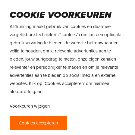
Skip
to
Menu
COOKIE VOORKEUREN
main
content
All4running maakt gebruik van cookies en daarmee
vergelijkbare technieken (“cookies”) om jou een optimale
gebruikservaring te bieden, de website betrouwbaar en
veilig te houden, om je relevante advertenties aan te
bieden, jouw surfgedrag te meten, onze eigen kanalen
relevanter en persoonlijker te maken en om je relevante
advertenties aan te bieden op social media en externe
websites. Klik op 'Cookies accepteren' om hiermee
akkoord te gaan.
PRODUCTREVIEW
Voorkeuren wijzigen
VAN ASFALT TOT TRAIL;
Cookies accepteren
ONTDEK DE