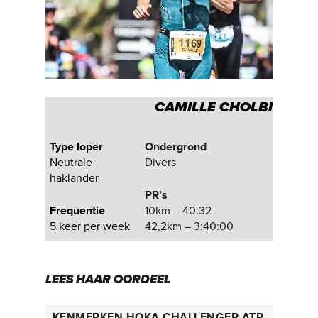
CAMILLE
CHOLBI
Type loper
Ondergrond
Neutrale
Divers
haklander
PR’s
Frequentie
10km – 40:32
5 keer per week
42,2km – 3:40:00
LEES HAAR OORDEEL
KENMERKEN HOKA CHALLENGER ATR