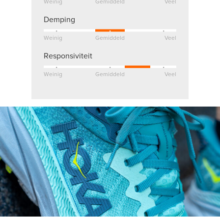
Weinig
Gemiddeld
Veel
Demping
Weinig
Gemiddeld
Veel
Responsiviteit
Weinig
Gemiddeld
Veel