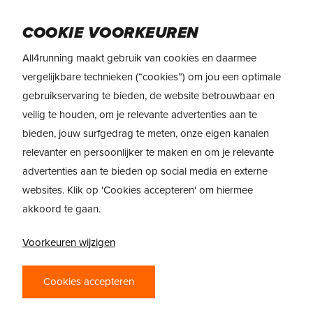
Skip
to
Menu
COOKIE VOORKEUREN
main
content
All4running maakt gebruik van cookies en daarmee
vergelijkbare technieken (“cookies”) om jou een optimale
gebruikservaring te bieden, de website betrouwbaar en
veilig te houden, om je relevante advertenties aan te
bieden, jouw surfgedrag te meten, onze eigen kanalen
relevanter en persoonlijker te maken en om je relevante
advertenties aan te bieden op social media en externe
websites. Klik op 'Cookies accepteren' om hiermee
akkoord te gaan.
Voorkeuren wijzigen
PRODUCTREVIEW
Cookies accepteren
NIKE REACT INFINITY