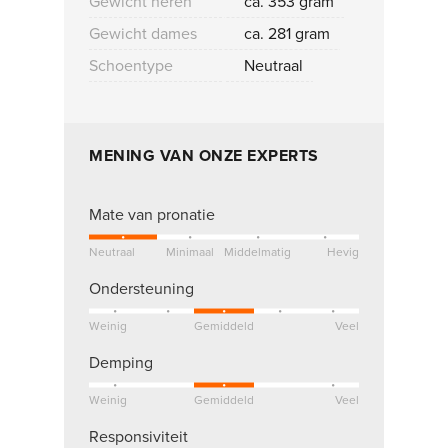
Gewicht heren
ca. 353 gram
Gewicht dames
ca. 281 gram
Schoentype
Neutraal
MENING VAN ONZE EXPERTS
Mate van pronatie
Neutraal
Minimaal
Middelmatig
Hevig
Ondersteuning
Weinig
Gemiddeld
Veel
Demping
Weinig
Gemiddeld
Veel
Responsiviteit