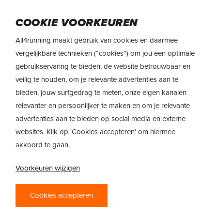
Skip
to
Menu
COOKIE VOORKEUREN
main
content
All4running maakt gebruik van cookies en daarmee
vergelijkbare technieken (“cookies”) om jou een optimale
gebruikservaring te bieden, de website betrouwbaar en
veilig te houden, om je relevante advertenties aan te
bieden, jouw surfgedrag te meten, onze eigen kanalen
relevanter en persoonlijker te maken en om je relevante
advertenties aan te bieden op social media en externe
websites. Klik op 'Cookies accepteren' om hiermee
akkoord te gaan.
Voorkeuren wijzigen
PRODUCTREVIEW
Cookies accepteren
NIKE AIR ZOOM