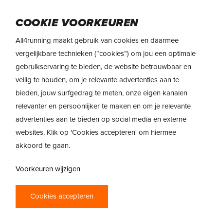
Skip
to
Menu
COOKIE VOORKEUREN
main
content
All4running maakt gebruik van cookies en daarmee
vergelijkbare technieken (“cookies”) om jou een optimale
gebruikservaring te bieden, de website betrouwbaar en
veilig te houden, om je relevante advertenties aan te
bieden, jouw surfgedrag te meten, onze eigen kanalen
relevanter en persoonlijker te maken en om je relevante
advertenties aan te bieden op social media en externe
websites. Klik op 'Cookies accepteren' om hiermee
akkoord te gaan.
Voorkeuren wijzigen
PRODUCTREVIEW
Cookies accepteren
HOKA CIELO X 1 – BESTE