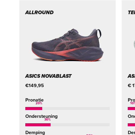
ALLROUND
TE
ASICS NOVABLAST
AS
€149,95
€ 
Pronatie
Pro
20
%
10
Ondersteuning
On
30
%
Demping
De