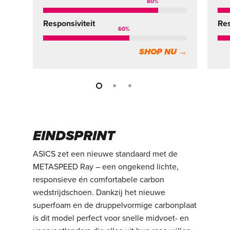
80
%
Responsiviteit
Res
60
%
SHOP NU →
EINDSPRINT
ASICS zet een nieuwe standaard met de
METASPEED Ray – een ongekend lichte,
responsieve én comfortabele carbon
wedstrijdschoen. Dankzij het nieuwe
superfoam en de druppelvormige carbonplaat
is dit model perfect voor snelle midvoet- en