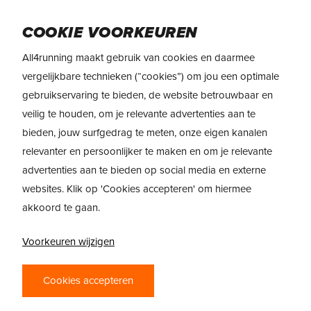
Skip
Menu
to
COOKIE VOORKEUREN
main
All4running maakt gebruik van cookies en daarmee
content
REVIEW
>
ASICS METASPEED Ray
vergelijkbare technieken (“cookies”) om jou een optimale
gebruikservaring te bieden, de website betrouwbaar en
REVIEW: ASICS
veilig te houden, om je relevante advertenties aan te
METASPEED RAY:
bieden, jouw surfgedrag te meten, onze eigen kanalen
LICHT, SNEL EN
relevanter en persoonlijker te maken en om je relevante
advertenties aan te bieden op social media en externe
KLAAR VOOR
websites. Klik op 'Cookies accepteren' om hiermee
RECORDS
akkoord te gaan.
Voorkeuren wijzigen
Cookies accepteren