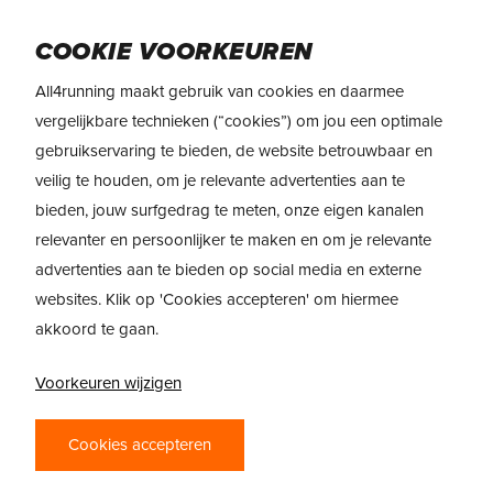
Skip
Menu
to
COOKIE VOORKEUREN
main
All4running maakt gebruik van cookies en daarmee
content
REVIEW
adidas Adizero Evo SL ATR
vergelijkbare technieken (“cookies”) om jou een optimale
gebruikservaring te bieden, de website betrouwbaar en
veilig te houden, om je relevante advertenties aan te
bieden, jouw surfgedrag te meten, onze eigen kanalen
relevanter en persoonlijker te maken en om je relevante
advertenties aan te bieden op social media en externe
websites. Klik op 'Cookies accepteren' om hiermee
akkoord te gaan.
MET PLEZIER EN
SNELHEID OVER DE
Voorkeuren wijzigen
TRAILS
Cookies accepteren
Ga met meer plezier en snelheid over de