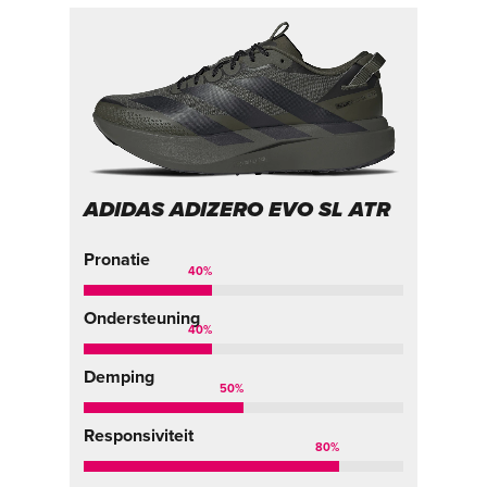
ADIDAS ADIZERO EVO SL ATR
Pronatie
40
%
Ondersteuning
40
%
Demping
50
%
Responsiviteit
80
%