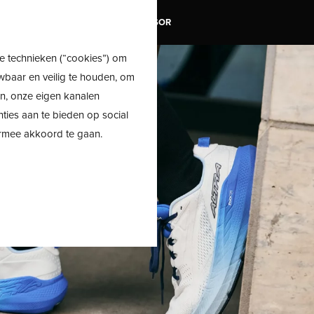
TRAIL
SALE
SHOE ADVISOR
e technieken (“cookies”) om
wbaar en veilig te houden, om
en, onze eigen kanalen
nties aan te bieden op social
ermee akkoord te gaan.