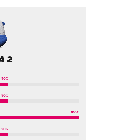
A 2
50
%
50
%
100
%
50
%