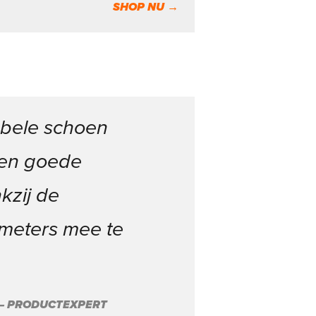
SHOP NU →
abele schoen
een goede
kzij de
ometers mee te
 – PRODUCTEXPERT