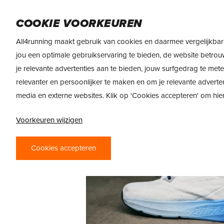
Skip
DAMES
HEREN
VOEDING
MERKEN
to
COOKIE VOORKEUREN
main
All4running maakt gebruik van cookies en daarmee vergelijkbar
content
jou een optimale gebruikservaring te bieden, de website betrou
je relevante advertenties aan te bieden, jouw surfgedrag te met
relevanter en persoonlijker te maken en om je relevante adverte
media en externe websites. Klik op 'Cookies accepteren' om hi
Voorkeuren wijzigen
Cookies accepteren