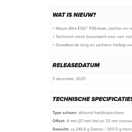
WAT IS NIEUW?
+ Nieuw Altra EGO™ P35-foam, zachter en r
+ Technisch mesh bovenwerk voor een ve
+ Gewatteerde tong en zachtere hielkap vo
RELEASEDATUM
3 december 2025
TECHNISCHE SPECIFICATIE
Type schoen:
allround hardloopschoen
Offset:
4 mm (37 mm hiel en 33 mm voorvo
Gewicht:
ca 246.6 g Dames / 300.5 g Her