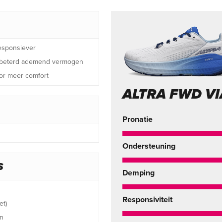
esponsiever
rbeterd ademend vermogen
or meer comfort
ALTRA FWD VI
Pronatie
Ondersteuning
S
Demping
Responsiviteit
et)
en