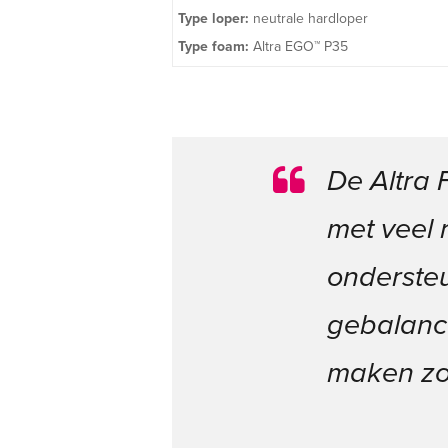
Type loper:
neutrale hardloper
Type foam:
Altra EGO™ P35
De Altra 
met veel
ondersteu
gebalance
maken zo