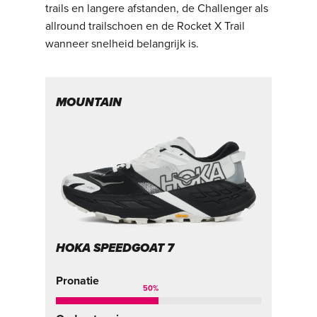
trails en langere afstanden, de Challenger als
allround trailschoen en de Rocket X Trail
wanneer snelheid belangrijk is.
MOUNTAIN
R
HOKA SPEEDGOAT 7
H
Pronatie
Pr
50
%