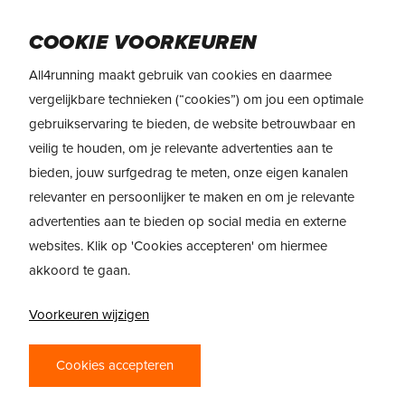
Skip
Menu
to
COOKIE VOORKEUREN
main
All4running maakt gebruik van cookies en daarmee
content
REVIEW
HOKA Speedgoat 7
vergelijkbare technieken (“cookies”) om jou een optimale
gebruikservaring te bieden, de website betrouwbaar en
veilig te houden, om je relevante advertenties aan te
bieden, jouw surfgedrag te meten, onze eigen kanalen
relevanter en persoonlijker te maken en om je relevante
advertenties aan te bieden op social media en externe
websites. Klik op 'Cookies accepteren' om hiermee
akkoord te gaan.
Voorkeuren wijzigen
HOKA SPEEDGOAT
7 – EEN VAN DE
Cookies accepteren
POPULAIRSTE