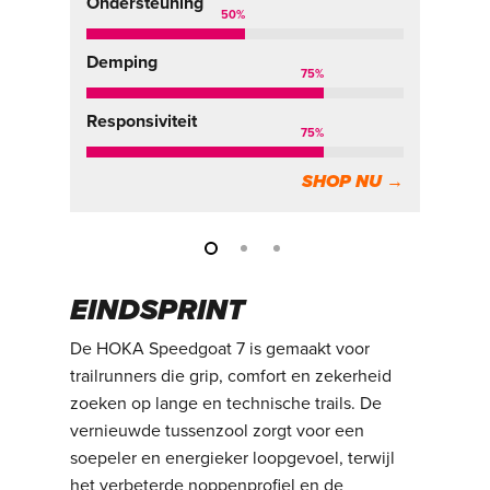
Ondersteuning
On
50
%
Demping
De
75
%
Responsiviteit
Re
75
%
SHOP NU →
EINDSPRINT
De HOKA Speedgoat 7 is gemaakt voor
trailrunners die grip, comfort en zekerheid
zoeken op lange en technische trails. De
vernieuwde tussenzool zorgt voor een
soepeler en energieker loopgevoel, terwijl
het verbeterde noppenprofiel en de