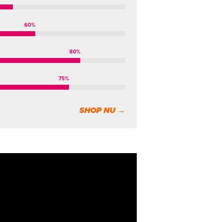
60
%
80
%
75
%
SHOP NU →