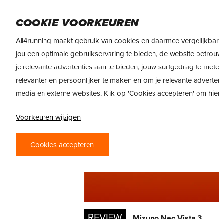
Skip
DAMES
HEREN
VOEDING
MERKEN
to
COOKIE VOORKEUREN
main
All4running maakt gebruik van cookies en daarmee vergelijkbar
content
jou een optimale gebruikservaring te bieden, de website betrou
je relevante advertenties aan te bieden, jouw surfgedrag te met
relevanter en persoonlijker te maken en om je relevante adverte
media en externe websites. Klik op 'Cookies accepteren' om hi
Voorkeuren wijzigen
Cookies accepteren
REVIEW
Mizuno Neo Vista 3