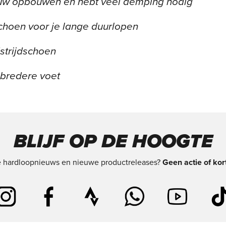
euw opbouwen en hebt veel demping nodig
choen voor je lange duurlopen
dstrijdschoen
 bredere voet
BLIJF OP DE HOOGTE
te hardloopnieuws en nieuwe productreleases?
Geen actie of kor