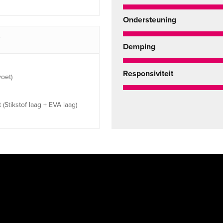
Ondersteuning
Demping
Responsiviteit
oet)
Stikstof laag + EVA laag)