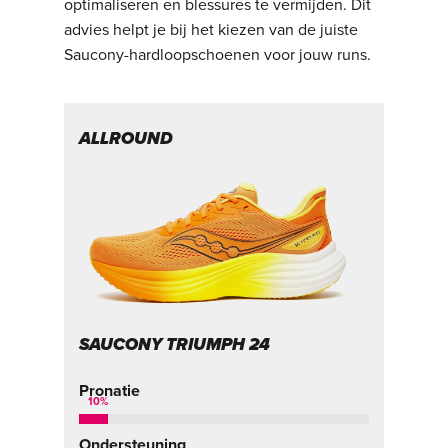
optimaliseren en blessures te vermijden. Dit
advies helpt je bij het kiezen van de juiste
Saucony-hardloopschoenen voor jouw runs.
ALLROUND
T
SAUCONY TRIUMPH 24
S
Pronatie
Pr
10
%
1
Ondersteuning
On