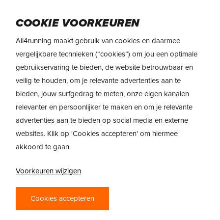
Skip
Menu
to
COOKIE VOORKEUREN
main
All4running maakt gebruik van cookies en daarmee
content
REVIEW
Saucony Triumph 24
vergelijkbare technieken (“cookies”) om jou een optimale
gebruikservaring te bieden, de website betrouwbaar en
veilig te houden, om je relevante advertenties aan te
REVIEW: SAUCONY
bieden, jouw surfgedrag te meten, onze eigen kanalen
TRIUMPH 24 –
relevanter en persoonlijker te maken en om je relevante
advertenties aan te bieden op social media en externe
LUXE DAILY
websites. Klik op 'Cookies accepteren' om hiermee
TRAINER MET
akkoord te gaan.
MODERNE
Voorkeuren wijzigen
VEERKRACHT
Cookies accepteren
De Saucony Triumph 24 is gemaakt voor
neutrale lopers die veel comfort zoeken,