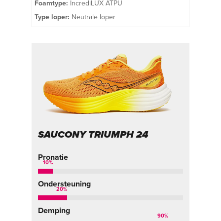
Foamtype:
IncrediLUX ATPU
Type loper:
Neutrale loper
SAUCONY TRIUMPH 24
Pronatie
10
%
Ondersteuning
20
%
Demping
90
%