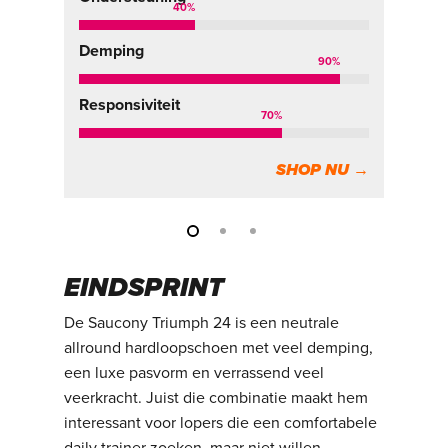
40
%
Demping
De
90
%
Responsiviteit
Re
70
%
SHOP NU →
EINDSPRINT
De Saucony Triumph 24 is een neutrale
allround hardloopschoen met veel demping,
een luxe pasvorm en verrassend veel
veerkracht. Juist die combinatie maakt hem
interessant voor lopers die een comfortabele
daily trainer zoeken, maar niet willen