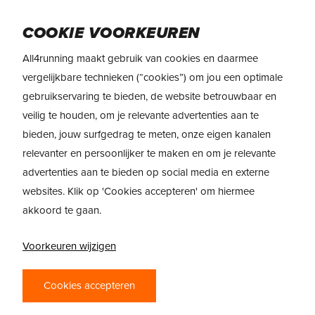
Skip
Menu
to
COOKIE VOORKEUREN
main
All4running maakt gebruik van cookies en daarmee
content
vergelijkbare technieken (“cookies”) om jou een optimale
gebruikservaring te bieden, de website betrouwbaar en
veilig te houden, om je relevante advertenties aan te
bieden, jouw surfgedrag te meten, onze eigen kanalen
relevanter en persoonlijker te maken en om je relevante
advertenties aan te bieden op social media en externe
websites. Klik op 'Cookies accepteren' om hiermee
ONTDEK DE NIEUWE
akkoord te gaan.
NEW BALANCE
Voorkeuren wijzigen
FRESH FOAM VONGO
V5
Cookies accepteren