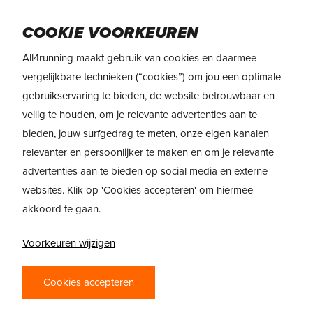
Skip
Menu
to
COOKIE VOORKEUREN
main
All4running maakt gebruik van cookies en daarmee
content
REVIEW
> Nike Vomero Premium
vergelijkbare technieken (“cookies”) om jou een optimale
gebruikservaring te bieden, de website betrouwbaar en
REVIEW: NIKE
veilig te houden, om je relevante advertenties aan te
VOMERO PREMIUM
bieden, jouw surfgedrag te meten, onze eigen kanalen
– NEXT LEVEL
relevanter en persoonlijker te maken en om je relevante
advertenties aan te bieden op social media en externe
COMFORT
websites. Klik op 'Cookies accepteren' om hiermee
akkoord te gaan.
Voorkeuren wijzigen
Cookies accepteren