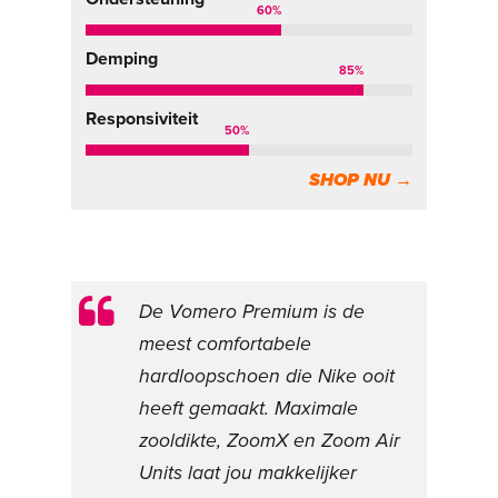
60
%
Demping
85
%
Responsiviteit
50
%
SHOP NU →
De Vomero Premium is de
meest comfortabele
hardloopschoen die Nike ooit
heeft gemaakt. Maximale
zooldikte, ZoomX en Zoom Air
Units laat jou makkelijker