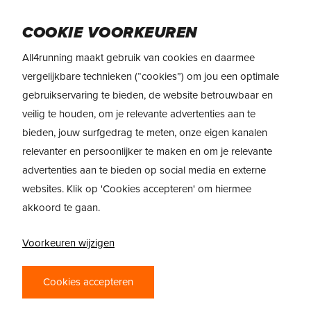
Skip
Menu
to
COOKIE VOORKEUREN
main
All4running maakt gebruik van cookies en daarmee
content
vergelijkbare technieken (“cookies”) om jou een optimale
gebruikservaring te bieden, de website betrouwbaar en
REVIEW: BROOKS
veilig te houden, om je relevante advertenties aan te
GLYCERIN 20 EN
bieden, jouw surfgedrag te meten, onze eigen kanalen
GLYCERIN GTS20
relevanter en persoonlijker te maken en om je relevante
advertenties aan te bieden op social media en externe
websites. Klik op 'Cookies accepteren' om hiermee
door
Daan Glorie
18 mei 2022
akkoord te gaan.
Voorkeuren wijzigen
Cookies accepteren