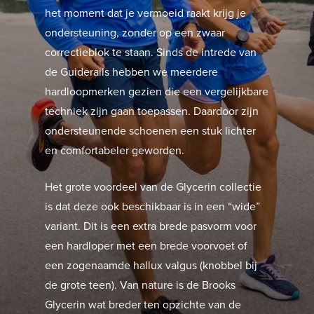
het moment dat je vermoeid raakt krijg je
ondersteuning, zonder op een zwaar
correctieblok te staan. Sinds de intrede van
de Guiderails hebben we meerdere
hardloopmerken gezien die een vergelijkbare
techniek zijn gaan toepassen. Daardoor zijn
ondersteunende schoenen een stuk lichter
en comfortabeler geworden.
Het grote voordeel van de Glycerin collectie
is dat deze ook beschikbaar is in een “wide”
variant. Dit is een extra brede pasvorm voor
een hardloper met een brede voorvoet of
een zogenaamde hallux valgus (knobbel bij
de grote teen). Van nature is de Brooks
Glycerin wat breder ten opzichte van de