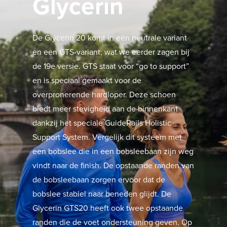
Glycerin
De Glycerin 20 komt in een neutrale variant
en een GTS-variant, wat we eerder zagen bij
de 19e versie. GTS staat voor “go to support”
en is speciaal gemaakt voor de
overpronerende hardloper. Deze schoen
biedt meer stevigheid aan de binnenkant
dankzij het speciale GuideRails Holistic
Support System. Vergelijk dit systeem met
een bobslee die in een bobsleebaan zijn weg
vindt naar de finish. De opstaande randen van
de bobsleebaan zorgen ervoor dat de
bobslee stabiel naar beneden glijdt. De
Glycerin GTS20 heeft ook twee opstaande
randen die de voet ondersteuning geven. Op