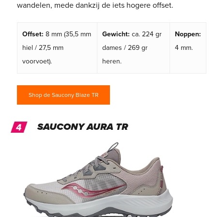
wandelen, mede dankzij de iets hogere offset.
Offset:
8 mm (35,5 mm
Gewicht:
ca. 224 gr
Noppen:
hiel / 27,5 mm
dames / 269 gr
4 mm.
voorvoet).
heren.
Shop de Saucony Blaze TR
SAUCONY AURA TR