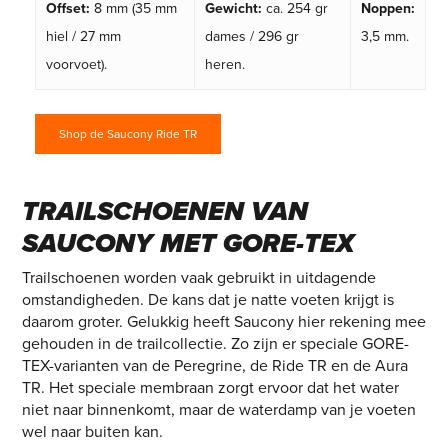
Offset:
8 mm (35 mm
Gewicht:
ca. 254 gr
Noppen:
hiel / 27 mm
dames / 296 gr
3,5 mm.
voorvoet).
heren.
Shop de Saucony Ride TR
TRAILSCHOENEN VAN
SAUCONY MET GORE-TEX
Trailschoenen worden vaak gebruikt in uitdagende
omstandigheden. De kans dat je natte voeten krijgt is
daarom groter. Gelukkig heeft Saucony hier rekening mee
gehouden in de trailcollectie. Zo zijn er speciale GORE-
TEX-varianten van de Peregrine, de Ride TR en de Aura
TR. Het speciale membraan zorgt ervoor dat het water
niet naar binnenkomt, maar de waterdamp van je voeten
wel naar buiten kan.