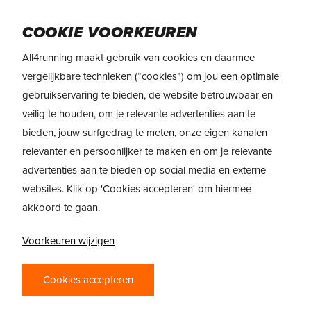
Skip
to
Menu
COOKIE VOORKEUREN
main
content
All4running maakt gebruik van cookies en daarmee
vergelijkbare technieken (“cookies”) om jou een optimale
gebruikservaring te bieden, de website betrouwbaar en
veilig te houden, om je relevante advertenties aan te
bieden, jouw surfgedrag te meten, onze eigen kanalen
relevanter en persoonlijker te maken en om je relevante
advertenties aan te bieden op social media en externe
websites. Klik op 'Cookies accepteren' om hiermee
akkoord te gaan.
Voorkeuren wijzigen
ONTDEK SAUCONY
TRAIL
Cookies accepteren