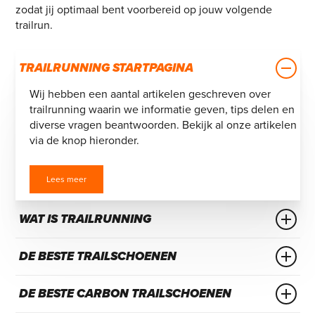
zodat jij optimaal bent voorbereid op jouw volgende
trailrun.
TRAILRUNNING STARTPAGINA
Wij hebben een aantal artikelen geschreven over
trailrunning waarin we informatie geven, tips delen en
diverse vragen beantwoorden. Bekijk al onze artikelen
via de knop hieronder.
Lees meer
WAT IS TRAILRUNNING
Trailrunning is misschien wel de mooiste manier van
DE BESTE TRAILSCHOENEN
hardlopen die er bestaat. In de natuur, klimmen over
heuvels, lopen door de blubber en slalommen door
Of je nu de bergen op gaat, door de bossen wandelt
het hoge gras. Hoe begin je nu met trailrunning en
DE BESTE CARBON TRAILSCHOENEN
of single tracks verkent, trailschoenen zijn de perfecte
elke materialen heb je nodig?
keuze voor al jouw hardloopavonturen op de