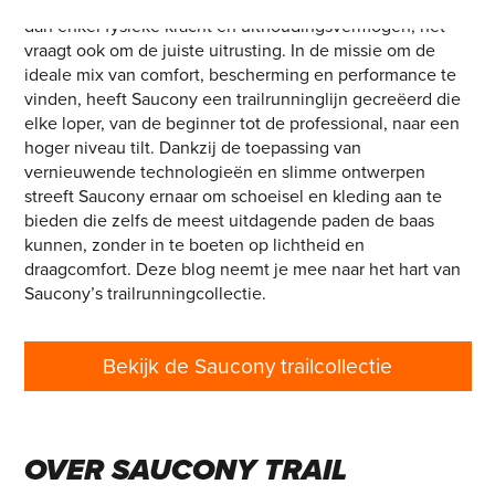
Trailrunning biedt een unieke ervaring die meer vraagt
dan enkel fysieke kracht en uithoudingsvermogen; het
vraagt ook om de juiste uitrusting. In de missie om de
ideale mix van comfort, bescherming en performance te
vinden, heeft Saucony een trailrunninglijn gecreëerd die
elke loper, van de beginner tot de professional, naar een
hoger niveau tilt. Dankzij de toepassing van
vernieuwende technologieën en slimme ontwerpen
streeft Saucony ernaar om schoeisel en kleding aan te
bieden die zelfs de meest uitdagende paden de baas
kunnen, zonder in te boeten op lichtheid en
draagcomfort. Deze blog neemt je mee naar het hart van
Saucony’s trailrunningcollectie.
Bekijk de Saucony trailcollectie
OVER SAUCONY TRAIL