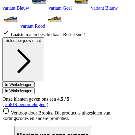
Reviews.
variant Blauw
variant Geel
variant Blauw
Dezelfde
paginalink.
variant Rood
Laatste maten beschikbaar. Bestel snel!
Selecteer jouw maat
In Winkelwagen
In Winkelwagen
Onze klanten geven ons een
4.5
/
5
(
25819 beoordelingen
)
Verkoop door Brooks. Dit product is uitgesloten van
kortingscodes en andere promoties.