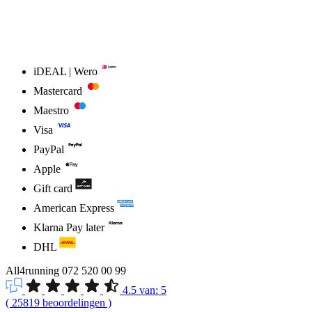
iDEAL | Wero
Mastercard
Maestro
Visa
PayPal
Apple
Gift card
American Express
Klarna Pay later
DHL
All4running
072 520 00 99
4.5
van:
5
(
25819
beoordelingen
)