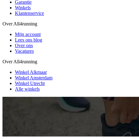
Garantie
Winkels
Klantenservice
Over All4running
Mijn account
Lees ons blog
Over ons
Vacatures
Over All4running
Winkel Alkmaar
Winkel Amsterdam
Winkel Utrecht
Alle winkels