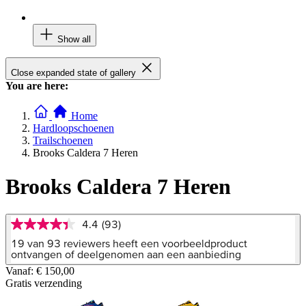
Show all
Close expanded state of gallery
You are here:
Home
Hardloopschoenen
Trailschoenen
Brooks Caldera 7 Heren
Brooks Caldera 7 Heren
4.4
(93)
4.4
van
19 van 93 reviewers heeft een voorbeeldproduct
5
ontvangen of deelgenomen aan een aanbieding
sterren,
Vanaf:
€ 150,00
gemiddelde
Gratis verzending
scorewaarde.
Read
93