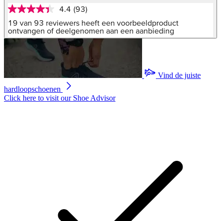
4.4
(93)
4.4
van
19 van 93 reviewers heeft een voorbeeldproduct
5
ontvangen of deelgenomen aan een aanbieding
sterren,
gemiddelde
scorewaarde.
Read
93
Vind de juiste
Reviews.
Dezelfde
hardloopschoenen
paginalink.
Click here to visit our
Shoe Advisor