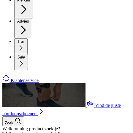
Merken
Advies
Trail
Sale
Klantenservice
Vind de juiste
hardloopschoenen
Zoek
Welk running product zoek je?