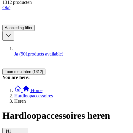
1312 producten
Oké
Aanbieding
filter
Ja
(
501
products available
)
Toon resultaten (1312)
You are here:
Home
Hardloopaccessoires
Heren
Hardloopaccessoires heren