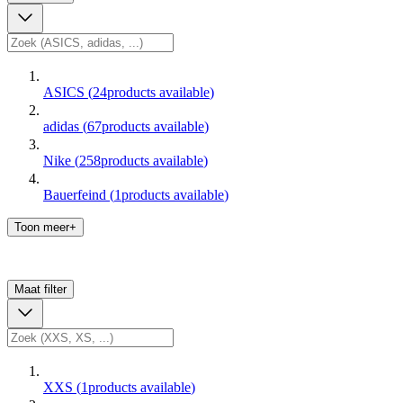
ASICS
(
24
products available
)
adidas
(
67
products available
)
Nike
(
258
products available
)
Bauerfeind
(
1
products available
)
Toon meer+
Maat
filter
XXS
(
1
products available
)