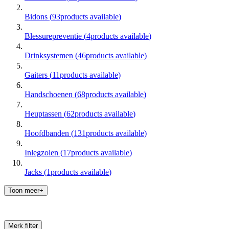
Bidons
(
93
products available
)
Blessurepreventie
(
4
products available
)
Drinksystemen
(
46
products available
)
Gaiters
(
11
products available
)
Handschoenen
(
68
products available
)
Heuptassen
(
62
products available
)
Hoofdbanden
(
131
products available
)
Inlegzolen
(
17
products available
)
Jacks
(
1
products available
)
Toon meer+
Merk
filter