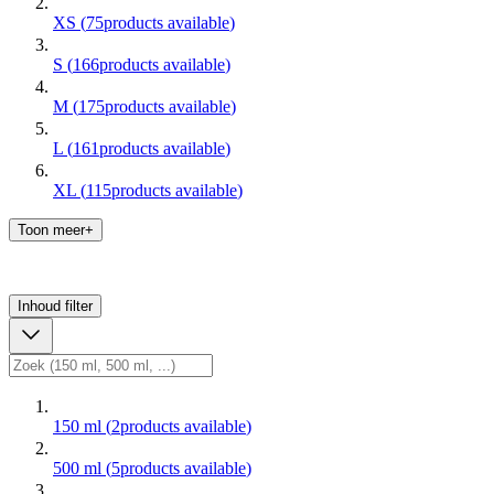
XS
(
75
products available
)
S
(
166
products available
)
M
(
175
products available
)
L
(
161
products available
)
XL
(
115
products available
)
Toon meer+
Inhoud
filter
150 ml
(
2
products available
)
500 ml
(
5
products available
)