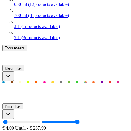
650 ml
(
12
products available
)
700 ml
(
31
products available
)
3 L
(
1
products available
)
5 L
(
3
products available
)
Toon meer+
Kleur
filter
Prijs
filter
€ 4,00
Untill
-
€ 237,99