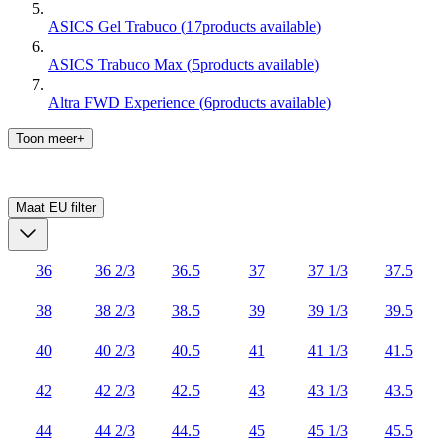
ASICS Gel Trabuco
(
17
products available
)
ASICS Trabuco Max
(
5
products available
)
Altra FWD Experience
(
6
products available
)
Toon meer+
Maat EU
filter
36
36 2/3
36.5
37
37 1/3
37.5
38
38 2/3
38.5
39
39 1/3
39.5
40
40 2/3
40.5
41
41 1/3
41.5
42
42 2/3
42.5
43
43 1/3
43.5
44
44 2/3
44.5
45
45 1/3
45.5