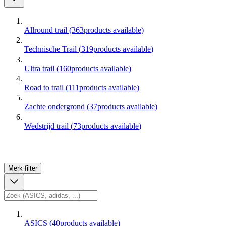
Allround trail
(
363
products available
)
Technische Trail
(
319
products available
)
Ultra trail
(
160
products available
)
Road to trail
(
111
products available
)
Zachte ondergrond
(
37
products available
)
Wedstrijd trail
(
73
products available
)
Merk
filter
ASICS
(
40
products available
)