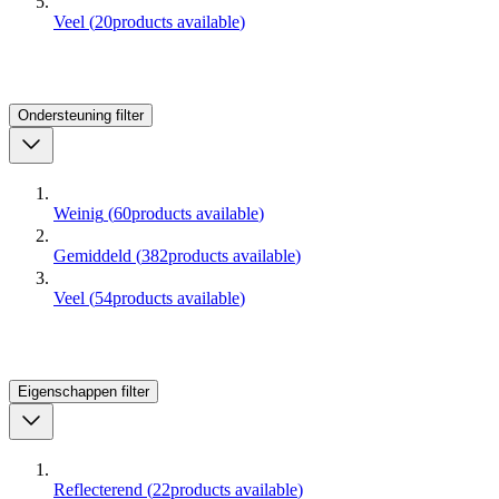
Veel
(
20
products available
)
Ondersteuning
filter
Weinig
(
60
products available
)
Gemiddeld
(
382
products available
)
Veel
(
54
products available
)
Eigenschappen
filter
Reflecterend
(
22
products available
)