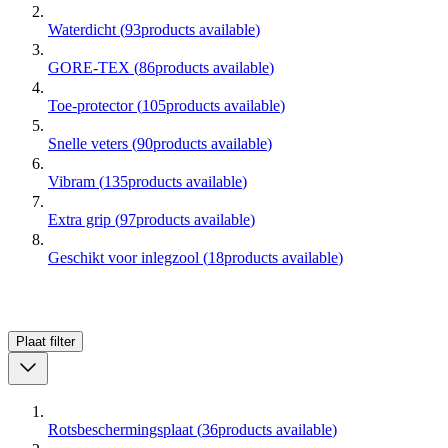
Waterdicht
(
93
products available
)
GORE-TEX
(
86
products available
)
Toe-protector
(
105
products available
)
Snelle veters
(
90
products available
)
Vibram
(
135
products available
)
Extra grip
(
97
products available
)
Geschikt voor inlegzool
(
18
products available
)
Plaat
filter
Rotsbeschermingsplaat
(
36
products available
)