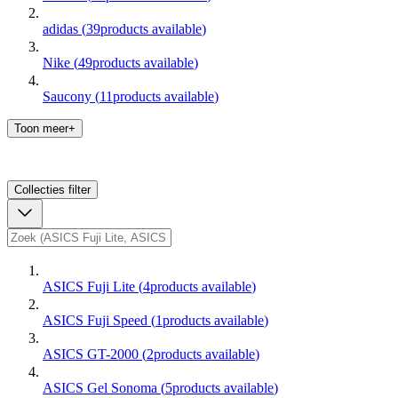
adidas
(
39
products available
)
Nike
(
49
products available
)
Saucony
(
11
products available
)
Toon meer+
Collecties
filter
ASICS Fuji Lite
(
4
products available
)
ASICS Fuji Speed
(
1
products available
)
ASICS GT-2000
(
2
products available
)
ASICS Gel Sonoma
(
5
products available
)