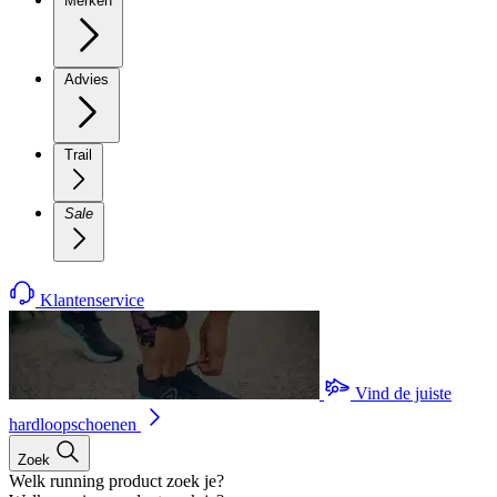
Merken
Advies
Trail
Sale
Klantenservice
Vind de juiste
hardloopschoenen
Zoek
Welk running product zoek je?