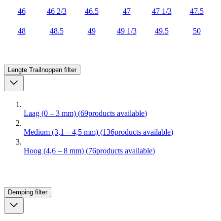
46
46 2/3
46.5
47
47 1/3
47.5
48
48.5
49
49 1/3
49.5
50
Lengte Trailnoppen
filter
Laag (0 – 3 mm)
(
69
products available
)
Medium (3,1 – 4,5 mm)
(
136
products available
)
Hoog (4,6 – 8 mm)
(
76
products available
)
Demping
filter