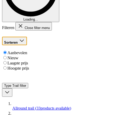
Loading...
Filteren
Close filter menu
Sorteren
Aanbevolen
Nieuw
Laagste prijs
Hoogste prijs
Type Trail
filter
Allround trail
(
33
products available
)