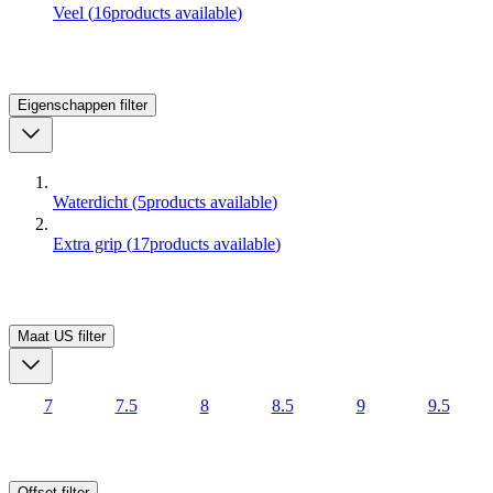
Veel
(
16
products available
)
Eigenschappen
filter
Waterdicht
(
5
products available
)
Extra grip
(
17
products available
)
Maat US
filter
7
7.5
8
8.5
9
9.5
Offset
filter