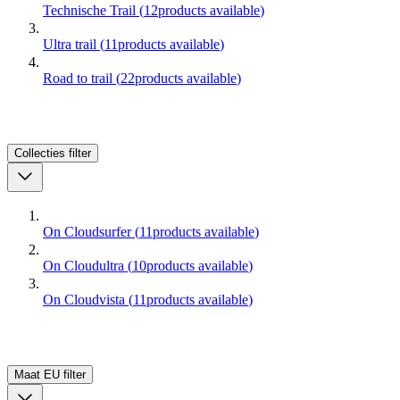
Technische Trail
(
12
products available
)
Ultra trail
(
11
products available
)
Road to trail
(
22
products available
)
Collecties
filter
On Cloudsurfer
(
11
products available
)
On Cloudultra
(
10
products available
)
On Cloudvista
(
11
products available
)
Maat EU
filter