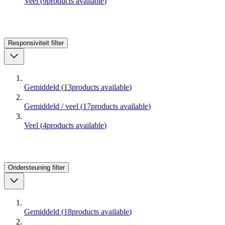
Veel
(
9
products available
)
Responsiviteit
filter
Gemiddeld
(
13
products available
)
Gemiddeld / veel
(
17
products available
)
Veel
(
4
products available
)
Ondersteuning
filter
Gemiddeld
(
18
products available
)