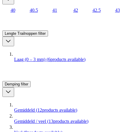
40
40.5
41
42
42.5
43
Lengte Trailnoppen
filter
Laag (0 – 3 mm)
(
6
products available
)
Demping
filter
Gemiddeld
(
12
products available
)
Gemiddeld / veel
(
13
products available
)