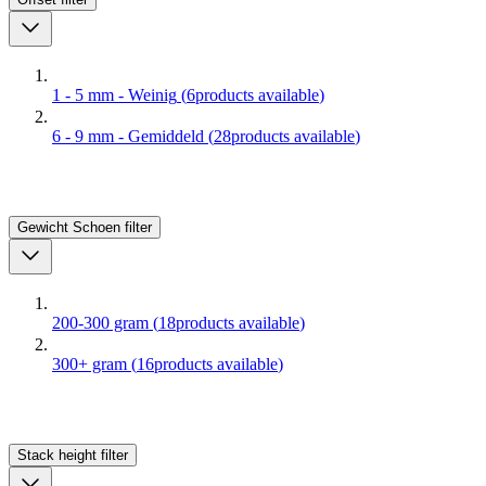
1 - 5 mm - Weinig
(
6
products available
)
6 - 9 mm - Gemiddeld
(
28
products available
)
Gewicht Schoen
filter
200-300 gram
(
18
products available
)
300+ gram
(
16
products available
)
Stack height
filter