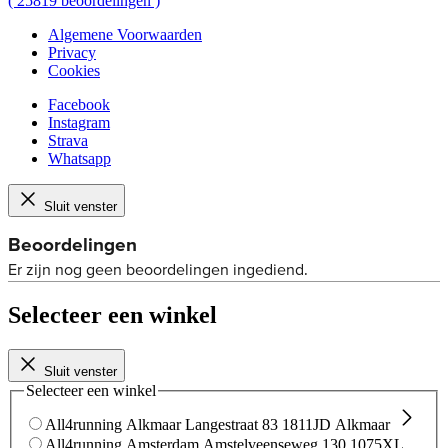
(
25819
beoordelingen
)
Algemene Voorwaarden
Privacy
Cookies
Facebook
Instagram
Strava
Whatsapp
Sluit venster
Selecteer een winkel
Sluit venster
Selecteer een winkel
All4running Alkmaar
Langestraat 83
1811JD Alkmaar
All4running Amsterdam
Amstelveenseweg 130
1075XL