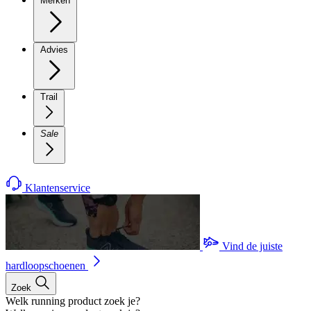
Merken
Advies
Trail
Sale
Klantenservice
Vind de juiste
hardloopschoenen
Zoek
Welk running product zoek je?