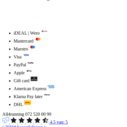
iDEAL | Wero
Mastercard
Maestro
Visa
PayPal
Apple
Gift card
American Express
Klarna Pay later
DHL
All4running
072 520 00 99
4.5
van:
5