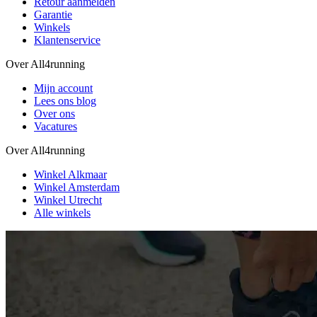
Retour aanmelden
Garantie
Winkels
Klantenservice
Over All4running
Mijn account
Lees ons blog
Over ons
Vacatures
Over All4running
Winkel Alkmaar
Winkel Amsterdam
Winkel Utrecht
Alle winkels