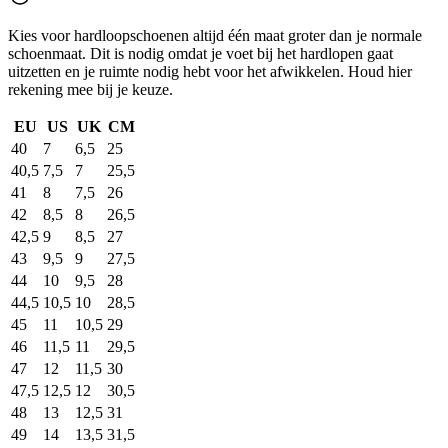
Kies voor hardloopschoenen altijd één maat groter dan je normale
schoenmaat. Dit is nodig omdat je voet bij het hardlopen gaat
uitzetten en je ruimte nodig hebt voor het afwikkelen. Houd hier
rekening mee bij je keuze.
EU
US
UK
CM
40
7
6,5
25
40,5
7,5
7
25,5
41
8
7,5
26
42
8,5
8
26,5
42,5
9
8,5
27
43
9,5
9
27,5
44
10
9,5
28
44,5
10,5
10
28,5
45
11
10,5
29
46
11,5
11
29,5
47
12
11,5
30
47,5
12,5
12
30,5
48
13
12,5
31
49
14
13,5
31,5