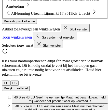
Amsterdam
All4running Utrecht
Lijnmarkt 17
3511KE Utrecht
Bevestig winkelkeuze
Artikel toegevoegd aan winkelwagen
Sluit venster
Toon winkelwagen
Ga verder met winkelen
Selecteer jouw maat
Sluit venster
Kies voor hardloopschoenen altijd één maat groter dan je normale
schoenmaat. Dit is nodig omdat je voet bij het hardlopen gaat
uitzetten en je ruimte nodig hebt voor het afwikkelen. Houd hier
rekening mee bij je keuze.
EU
US
Bekijk maattabel
40
Size 40 EU
Geef me een seintje
Maat niet beschikbaar, meld
mij wanneer het product weer op voorraad is
40.5
Size 40.5 EU
Geef me een seintje
Maat niet beschikbaar,
meld mij wanneer het product weer op voorraad is