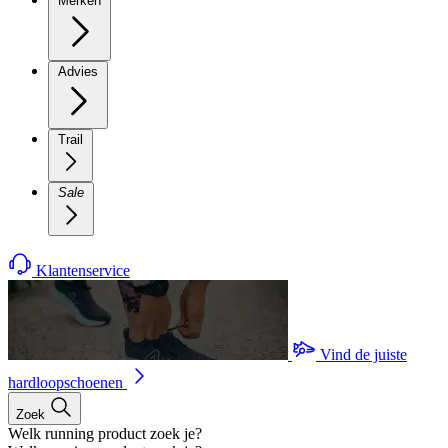
Merken
Advies
Trail
Sale
Klantenservice
Vind de juiste
hardloopschoenen
Zoek
Welk running product zoek je?