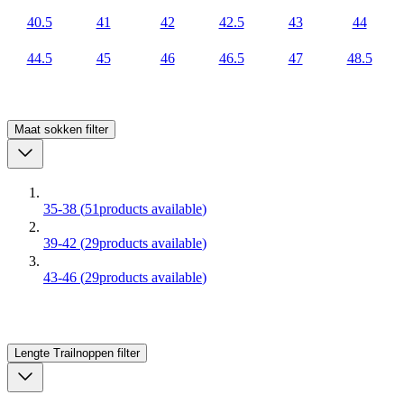
40.5
41
42
42.5
43
44
44.5
45
46
46.5
47
48.5
Maat sokken
filter
35-38
(
51
products available
)
39-42
(
29
products available
)
43-46
(
29
products available
)
Lengte Trailnoppen
filter