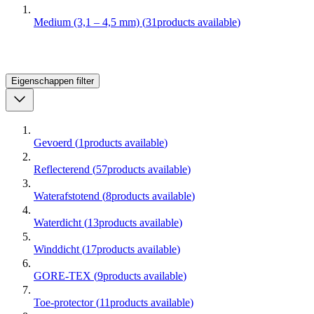
Medium (3,1 – 4,5 mm)
(
31
products available
)
Eigenschappen
filter
Gevoerd
(
1
products available
)
Reflecterend
(
57
products available
)
Waterafstotend
(
8
products available
)
Waterdicht
(
13
products available
)
Winddicht
(
17
products available
)
GORE-TEX
(
9
products available
)
Toe-protector
(
11
products available
)