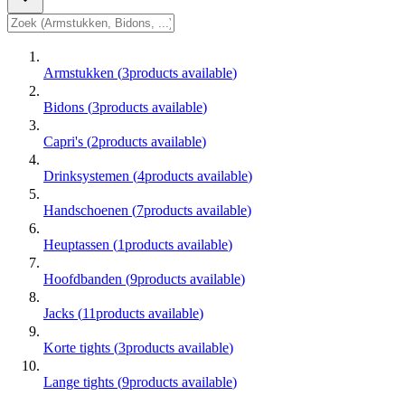
Armstukken
(
3
products available
)
Bidons
(
3
products available
)
Capri's
(
2
products available
)
Drinksystemen
(
4
products available
)
Handschoenen
(
7
products available
)
Heuptassen
(
1
products available
)
Hoofdbanden
(
9
products available
)
Jacks
(
11
products available
)
Korte tights
(
3
products available
)
Lange tights
(
9
products available
)