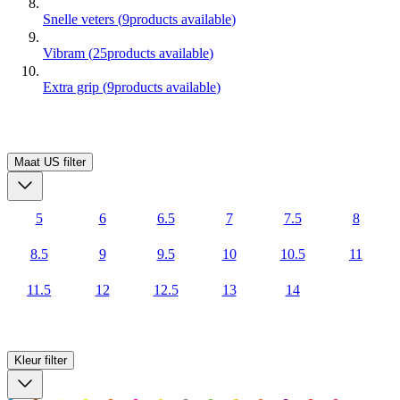
Snelle veters
(
9
products available
)
Vibram
(
25
products available
)
Extra grip
(
9
products available
)
Maat US
filter
5
6
6.5
7
7.5
8
8.5
9
9.5
10
10.5
11
11.5
12
12.5
13
14
Kleur
filter