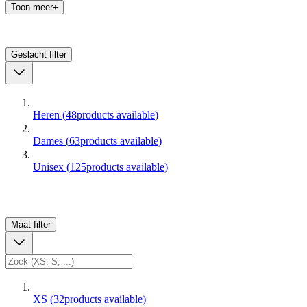
Toon meer+
Geslacht
filter
Heren
(
48
products available
)
Dames
(
63
products available
)
Unisex
(
125
products available
)
Maat
filter
XS
(
32
products available
)