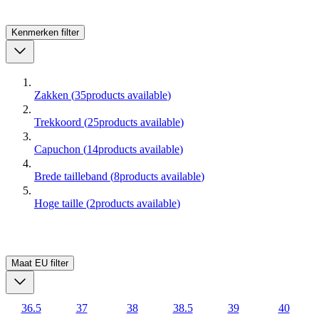
Kenmerken
filter
Zakken
(
35
products available
)
Trekkoord
(
25
products available
)
Capuchon
(
14
products available
)
Brede tailleband
(
8
products available
)
Hoge taille
(
2
products available
)
Maat EU
filter
36.5
37
38
38.5
39
40