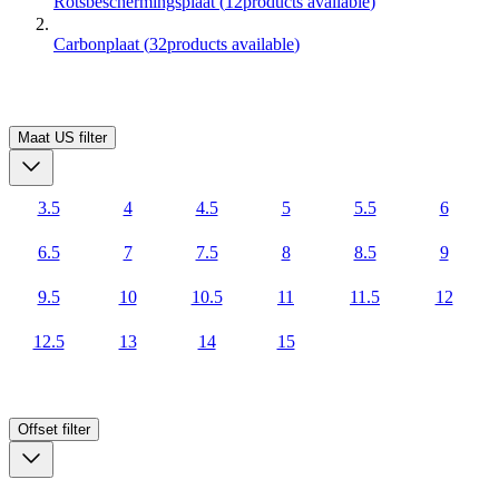
Rotsbeschermingsplaat
(
12
products available
)
Carbonplaat
(
32
products available
)
Maat US
filter
3.5
4
4.5
5
5.5
6
6.5
7
7.5
8
8.5
9
9.5
10
10.5
11
11.5
12
12.5
13
14
15
Offset
filter