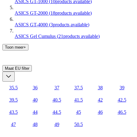
ASICS GT-1000
(
10
products available
)
ASICS GT-2000
(
18
products available
)
ASICS GT-4000
(
3
products available
)
ASICS Gel Cumulus
(
21
products available
)
Toon meer+
Maat EU
filter
35.5
36
37
37.5
38
39
39.5
40
40.5
41.5
42
42.5
43.5
44
44.5
45
46
46.5
47
48
49
50.5