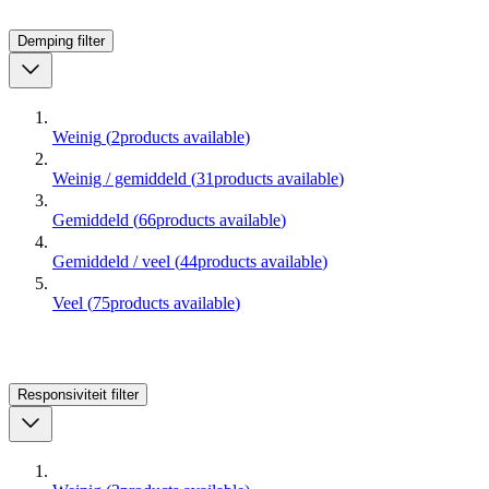
Demping
filter
Weinig
(
2
products available
)
Weinig / gemiddeld
(
31
products available
)
Gemiddeld
(
66
products available
)
Gemiddeld / veel
(
44
products available
)
Veel
(
75
products available
)
Responsiviteit
filter