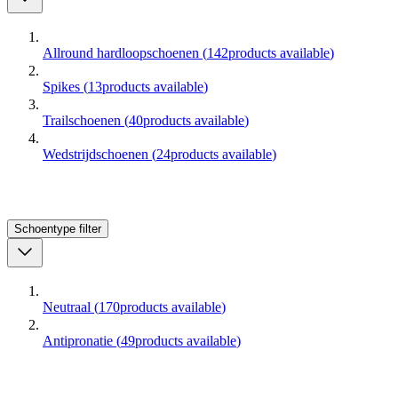
Allround hardloopschoenen
(
142
products available
)
Spikes
(
13
products available
)
Trailschoenen
(
40
products available
)
Wedstrijdschoenen
(
24
products available
)
Schoentype
filter
Neutraal
(
170
products available
)
Antipronatie
(
49
products available
)