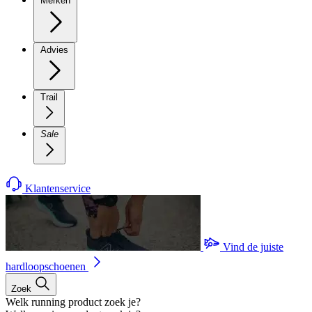
Merken
Advies
Trail
Sale
Klantenservice
Vind de juiste
hardloopschoenen
Zoek
Welk running product zoek je?