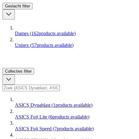
Geslacht
filter
Dames
(
162
products available
)
Unisex
(
57
products available
)
Collecties
filter
ASICS Dynablast
(
1
products available
)
ASICS Fuji Lite
(
6
products available
)
ASICS Fuji Speed
(
7
products available
)