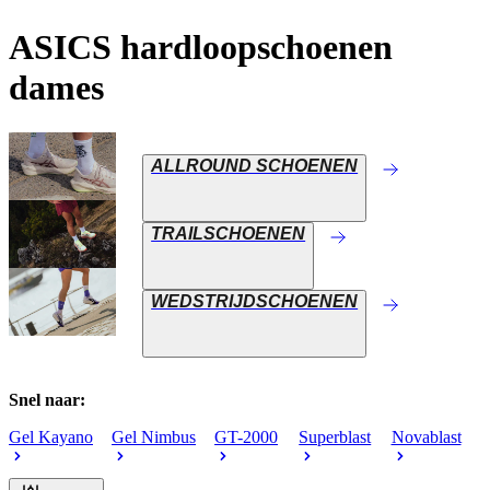
ASICS hardloopschoenen
dames
ALLROUND SCHOENEN
TRAILSCHOENEN
WEDSTRIJDSCHOENEN
Snel naar:
Gel Kayano
Gel Nimbus
GT-2000
Superblast
Novablast