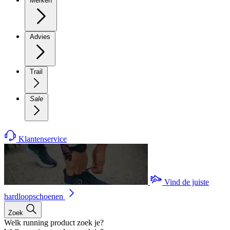
Merken
Advies
Trail
Sale
Klantenservice
Vind de juiste
hardloopschoenen
Zoek
Welk running product zoek je?