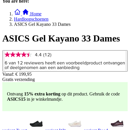
You are here:
Home
Hardloopschoenen
ASICS Gel Kayano 33 Dames
ASICS Gel Kayano 33 Dames
4.4
(12)
4.4
van
6 van 12 reviewers heeft een voorbeeldproduct ontvangen
5
of deelgenomen aan een aanbieding
sterren,
Vanaf:
€ 199,95
gemiddelde
Gratis verzending
scorewaarde.
Read
12
Reviews.
Ontvang
15% extra korting
op dit product. Gebruik de code
Dezelfde
ASICS15
in je winkelmandje.
paginalink.