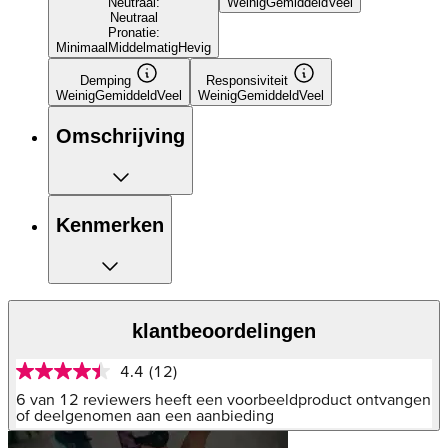
Neutraal:
Weinig
Gemiddeld
Veel
Neutraal
Pronatie:
Minimaal
Middelmatig
Hevig
Demping
Responsiviteit
Weinig
Gemiddeld
Veel
Weinig
Gemiddeld
Veel
Omschrijving
Kenmerken
klantbeoordelingen
4.4
(12)
4.4
van
6 van 12 reviewers heeft een voorbeeldproduct ontvangen
5
of deelgenomen aan een aanbieding
sterren,
gemiddelde