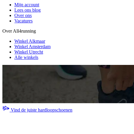
Mijn account
Lees ons blog
Over ons
Vacatures
Over All4running
Winkel Alkmaar
Winkel Amsterdam
Winkel Utrecht
Alle winkels
Vind de juiste hardloopschoenen