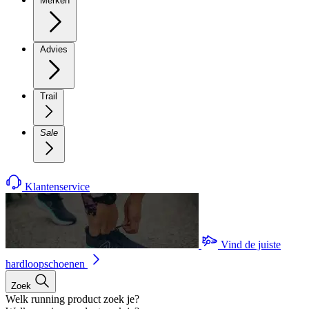
Merken
Advies
Trail
Sale
Klantenservice
Vind de juiste
hardloopschoenen
Zoek
Welk running product zoek je?