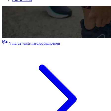
Vind de juiste hardloopschoenen