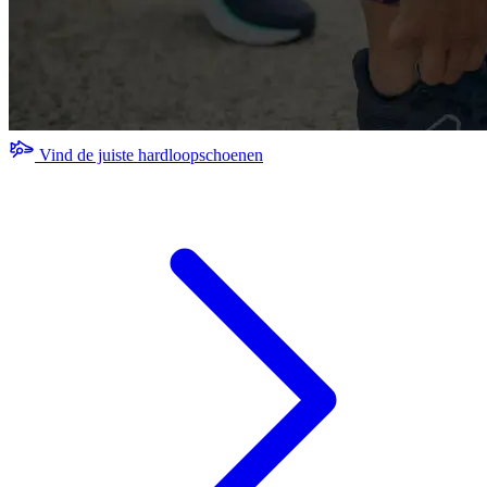
Vind de juiste hardloopschoenen