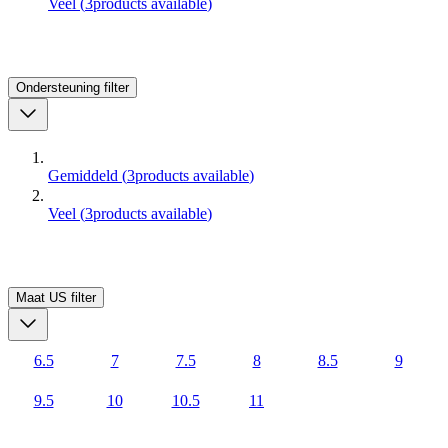
Veel
(
3
products available
)
Ondersteuning
filter
Gemiddeld
(
3
products available
)
Veel
(
3
products available
)
Maat US
filter
6.5
7
7.5
8
8.5
9
9.5
10
10.5
11