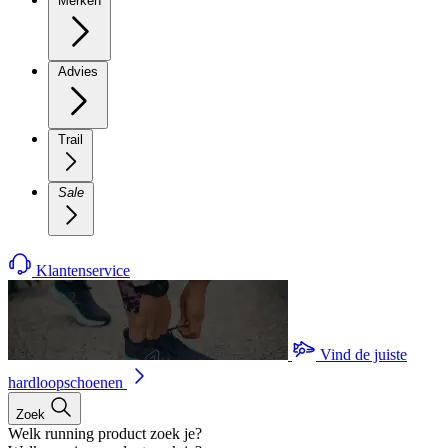
Merken
Advies
Trail
Sale
Klantenservice
Vind de juiste
hardloopschoenen
Zoek
Welk running product zoek je?