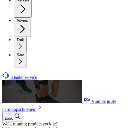
Merken
Advies
Trail
Sale
Klantenservice
Vind de juiste
hardloopschoenen
Zoek
Welk running product zoek je?