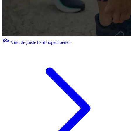
Vind de juiste hardloopschoenen