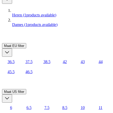
Heren
(
1
products available
)
Dames
(
1
products available
)
Maat EU
filter
36.5
37.5
38.5
42
43
44
45.5
46.5
Maat US
filter
6
6.5
7.5
8.5
10
11