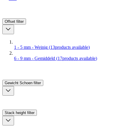
Offset
filter
1 - 5 mm - Weinig
(
13
products available
)
6 - 9 mm - Gemiddeld
(
17
products available
)
Gewicht Schoen
filter
Stack height
filter