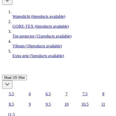
Waterdicht
(
6
products available
)
GORE-TEX
(
6
products available
)
Toe-protector
(
11
products available
)
Vibram
(
16
products available
)
Extra grip
(
5
products available
)
Maat US
filter
5.5
6
6.5
7
7.5
8
8.5
9
9.5
10
10.5
11
11.5