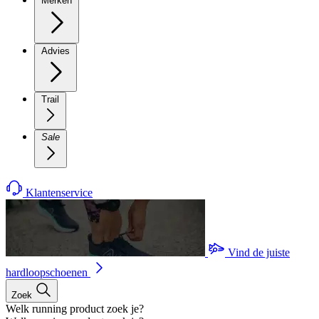
Merken
Advies
Trail
Sale
Klantenservice
Vind de juiste
hardloopschoenen
Zoek
Welk running product zoek je?