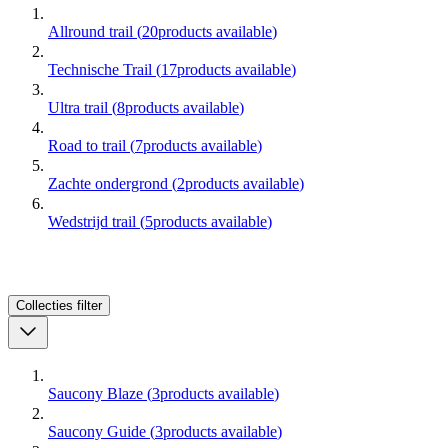
Allround trail
(
20
products available
)
Technische Trail
(
17
products available
)
Ultra trail
(
8
products available
)
Road to trail
(
7
products available
)
Zachte ondergrond
(
2
products available
)
Wedstrijd trail
(
5
products available
)
Collecties
filter
Saucony Blaze
(
3
products available
)
Saucony Guide
(
3
products available
)