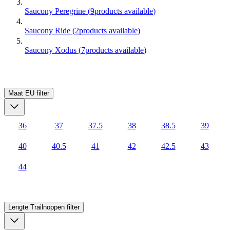
Saucony Peregrine
(
9
products available
)
Saucony Ride
(
2
products available
)
Saucony Xodus
(
7
products available
)
Maat EU
filter
36
37
37.5
38
38.5
39
40
40.5
41
42
42.5
43
44
Lengte Trailnoppen
filter