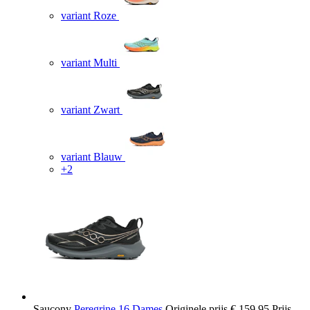
variant Roze
variant Multi
variant Zwart
variant Blauw
+2
Saucony
Peregrine 16 Dames
Originele prijs
€ 159,95
Prijs