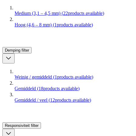
Medium (3,1 – 4,5 mm)
(
22
products available
)
Hoog (4,6 – 8 mm)
(
1
products available
)
Demping
filter
Weinig / gemiddeld
(
1
products available
)
Gemiddeld
(
18
products available
)
Gemiddeld / veel
(
12
products available
)
Responsiviteit
filter