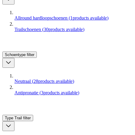
Allround hardloopschoenen
(
1
products available
)
Trailschoenen
(
30
products available
)
Schoentype
filter
Neutraal
(
28
products available
)
Antipronatie
(
3
products available
)
Type Trail
filter