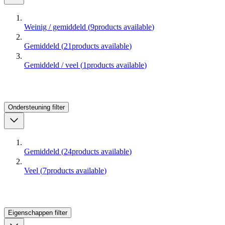
Weinig / gemiddeld
(
9
products available
)
Gemiddeld
(
21
products available
)
Gemiddeld / veel
(
1
products available
)
Ondersteuning
filter
Gemiddeld
(
24
products available
)
Veel
(
7
products available
)
Eigenschappen
filter