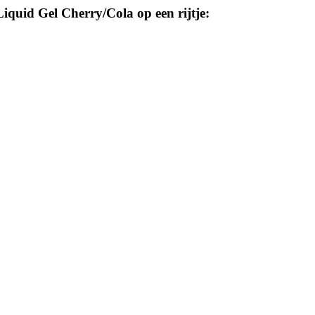
iquid Gel Cherry/Cola op een rijtje:
oppen
 Maximale hoeveelheid 7 gels per dag bij intensieve inspanning. In te 
 er minder concurrentie voor intestinale absorptie in vergelijking met
Verder wordt fructose-absorptie gestimuleerd door de aanwezigheid van 