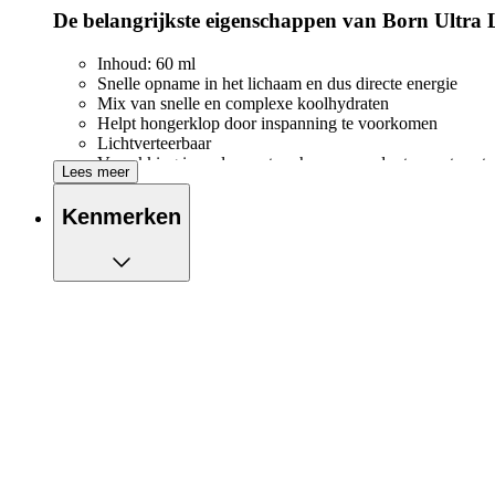
De belangrijkste eigenschappen van Born Ultra L
Inhoud: 60 ml
Snelle opname in het lichaam en dus directe energie
Mix van snelle en complexe koolhydraten
Helpt hongerklop door inspanning te voorkomen
Lichtverteerbaar
Verpakking is snel open te scheuren zonder te moeten st
Lees meer
Geschikt voor tijdens het sporten
Bevat Cafeïne
Kenmerken
Zeer geschikt voor duursporters
Gluten- en lactosevrij
Aanbevolen gebruik:
1-3 Born Super Liquid Gels per uur tijdens actieve inspanning.
1:0,8 Glucose / Fructose-ratio
Wanneer een mengsel van glucose en fructose wordt ingenomen is
waarbij twee verschillende darmtransporteurs betrokken zijn. 
plaats van de normale 60 g.
Ingrediënten: