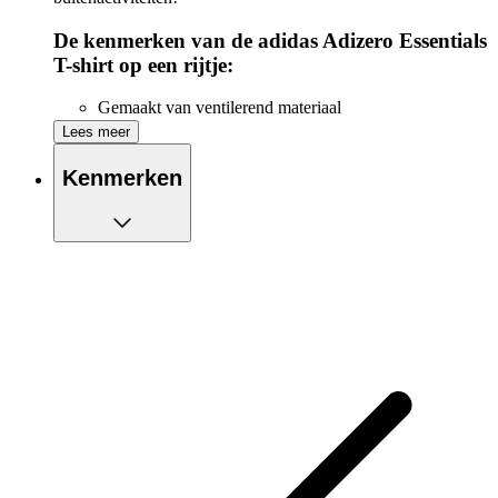
De kenmerken van de adidas Adizero Essentials
T-shirt op een rijtje:
Gemaakt van ventilerend materiaal
Stretchy stof voor extra bewegingsvrijheid
Lees meer
De AEROREADY-technologie houdt je koel, zelfs
tijdens de meest intensieve trainingen
Kenmerken
Gemaakt van gerecycled polyester