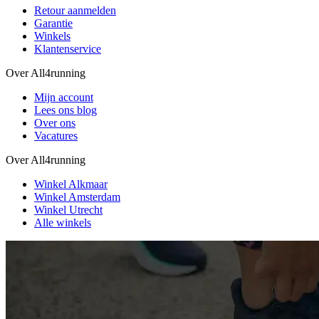
Retour aanmelden
Garantie
Winkels
Klantenservice
Over All4running
Mijn account
Lees ons blog
Over ons
Vacatures
Over All4running
Winkel Alkmaar
Winkel Amsterdam
Winkel Utrecht
Alle winkels