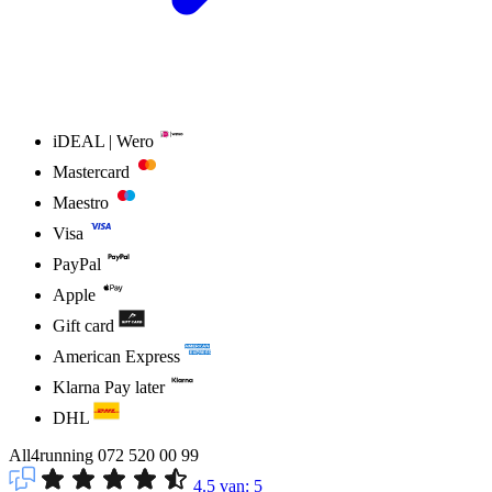
iDEAL | Wero
Mastercard
Maestro
Visa
PayPal
Apple
Gift card
American Express
Klarna Pay later
DHL
All4running
072 520 00 99
4.5
van:
5