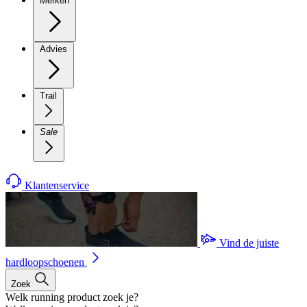
Merken
Advies
Trail
Sale
Klantenservice
Vind de juiste
hardloopschoenen
Zoek
Welk running product zoek je?