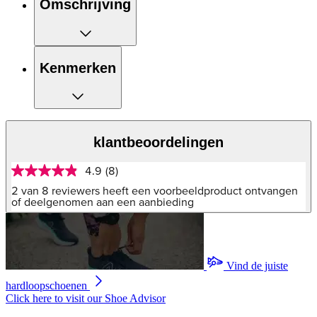
Omschrijving
Kenmerken
klantbeoordelingen
4.9
(8)
4.9
van
2 van 8 reviewers heeft een voorbeeldproduct ontvangen
5
of deelgenomen aan een aanbieding
sterren,
gemiddelde
scorewaarde.
Read
8
Vind de juiste
Reviews.
Dezelfde
hardloopschoenen
paginalink.
Click here to visit our
Shoe Advisor