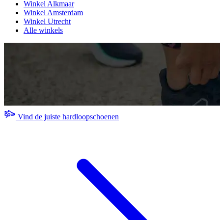
Winkel Alkmaar
Winkel Amsterdam
Winkel Utrecht
Alle winkels
Vind de juiste hardloopschoenen