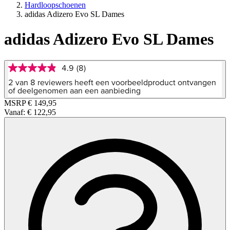
Hardloopschoenen
adidas Adizero Evo SL Dames
adidas Adizero Evo SL Dames
4.9
(8)
4.9
van
2 van 8 reviewers heeft een voorbeeldproduct ontvangen
5
of deelgenomen aan een aanbieding
sterren,
MSRP
€ 149,95
gemiddelde
Vanaf:
€ 122,95
scorewaarde.
Read
8
Reviews.
Dezelfde
paginalink.