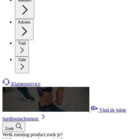
Merken
Advies
Trail
Sale
Klantenservice
Vind de juiste
hardloopschoenen
Zoek
Welk running product zoek je?