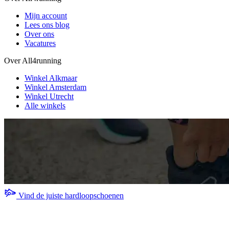
Mijn account
Lees ons blog
Over ons
Vacatures
Over All4running
Winkel Alkmaar
Winkel Amsterdam
Winkel Utrecht
Alle winkels
Vind de juiste hardloopschoenen