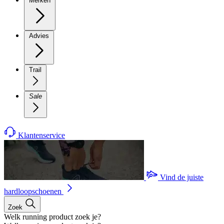
Merken
Advies
Trail
Sale
Klantenservice
Vind de juiste
hardloopschoenen
Zoek
Welk running product zoek je?