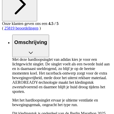
Onze klanten geven ons een
4.5
/
5
(
25819 beoordelingen
)
Omschrijving
Met deze hardloopsinglet van adidas kies je voor een
lichtgewicht singlet. De singlet voelt als een tweede huid aan
en is daarnaast sneldrogend, zo blijf je op de heetste
momenten koel. Het racerback-ontwerp zorgt voor de extra
bewegingsvrijheid, mede door het uiterst rekbare materiaal.
AEROREADY-technologie maakt het kledingstuk
zweetafvoerend en daarmee blijft je huid droog tijdens het
sporten.
Met het hardloopsinglet ervaar je ultieme ventilatie en
bewegingsgemak, ongeacht het type run.
Dit kledingstuk is onderdeel van de Berlin Marathon 2025