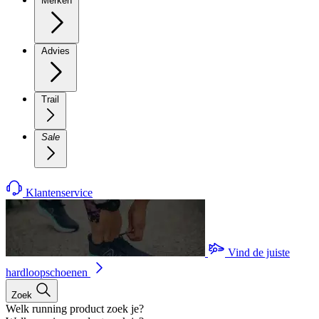
Merken
Advies
Trail
Sale
Klantenservice
Vind de juiste
hardloopschoenen
Zoek
Welk running product zoek je?