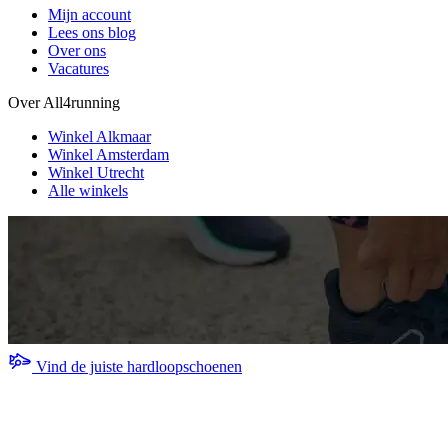
Mijn account
Lees ons blog
Over ons
Vacatures
Over All4running
Winkel Alkmaar
Winkel Amsterdam
Winkel Utrecht
Alle winkels
Vind de juiste hardloopschoenen