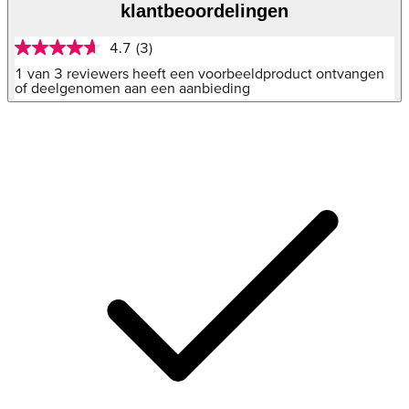
klantbeoordelingen
4.7
(3)
4.7
van
1 van 3 reviewers heeft een voorbeeldproduct ontvangen
5
of deelgenomen aan een aanbieding
sterren,
gemiddelde
scorewaarde.
Read
3
Reviews.
Dezelfde
paginalink.