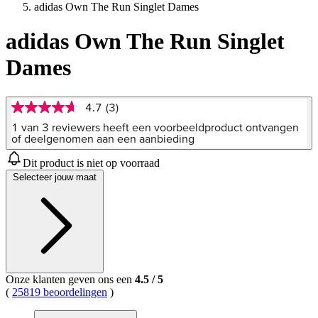
adidas Own The Run Singlet Dames
adidas Own The Run Singlet
Dames
4.7
(3)
4.7
van
1 van 3 reviewers heeft een voorbeeldproduct ontvangen
5
of deelgenomen aan een aanbieding
sterren,
gemiddelde
Dit product is niet op voorraad
scorewaarde.
Selecteer jouw maat
Read
3
Reviews.
Dezelfde
paginalink.
Onze klanten geven ons een
4.5
/
5
(
25819 beoordelingen
)