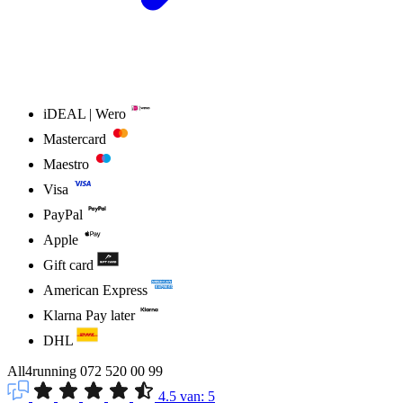
iDEAL | Wero
Mastercard
Maestro
Visa
PayPal
Apple
Gift card
American Express
Klarna Pay later
DHL
All4running
072 520 00 99
4.5
van:
5