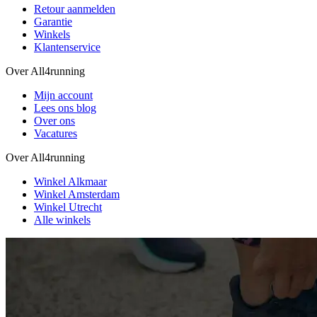
Retour aanmelden
Garantie
Winkels
Klantenservice
Over All4running
Mijn account
Lees ons blog
Over ons
Vacatures
Over All4running
Winkel Alkmaar
Winkel Amsterdam
Winkel Utrecht
Alle winkels