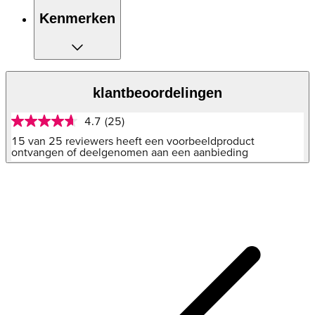
materiaal
Hoe intensief je ook traint, blijf koel door de
Kenmerken
AEROREADY-technologie
Blijf zichtbaar in het donker met de reflecterende
elementen
klantbeoordelingen
4.7
(25)
4.7
van
15 van 25 reviewers heeft een voorbeeldproduct
5
ontvangen of deelgenomen aan een aanbieding
sterren,
gemiddelde
scorewaarde.
Read
25
Reviews.
Dezelfde
paginalink.