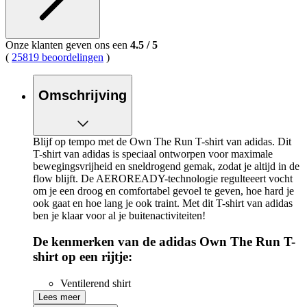
Onze klanten geven ons een
4.5
/
5
(
25819 beoordelingen
)
Omschrijving
Blijf op tempo met de Own The Run T-shirt van adidas. Dit
T-shirt van adidas is speciaal ontworpen voor maximale
bewegingsvrijheid en sneldrogend gemak, zodat je altijd in de
flow blijft. De AEROREADY-technologie regulteeert vocht
om je een droog en comfortabel gevoel te geven, hoe hard je
ook gaat en hoe lang je ook traint. Met dit T-shirt van adidas
ben je klaar voor al je buitenactiviteiten!
De kenmerken van de adidas Own The Run T-
shirt op een rijtje:
Ventilerend shirt
Ervaar optimale bewegingsvrijheid door het stretchy
Lees meer