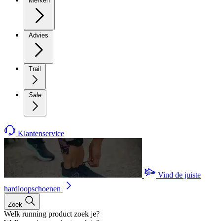
Merken
Advies
Trail
Sale
Klantenservice
Vind de juiste
hardloopschoenen
Zoek
Welk running product zoek je?