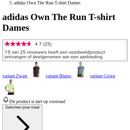
adidas Own The Run T-shirt Dames
adidas Own The Run T-shirt
Dames
4.7
(25)
4.7
van
15 van 25 reviewers heeft een voorbeeldproduct
5
ontvangen of deelgenomen aan een aanbieding
sterren,
gemiddelde
scorewaarde.
Read
variant Zwart
variant Blauw
variant Groen
25
Reviews.
Dezelfde
paginalink.
Dit product is niet op voorraad
Selecteer jouw maat