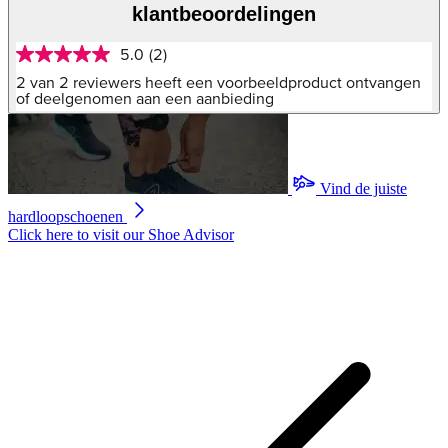
klantbeoordelingen
5.0
(2)
5.0
van
2 van 2 reviewers heeft een voorbeeldproduct ontvangen
5
of deelgenomen aan een aanbieding
sterren,
gemiddelde
scorewaarde.
Read
2
Vind de juiste
Reviews.
Dezelfde
hardloopschoenen
paginalink.
Click here to visit our
Shoe Advisor