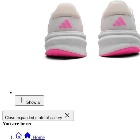
Show all
Close expanded state of gallery
You are here:
Home