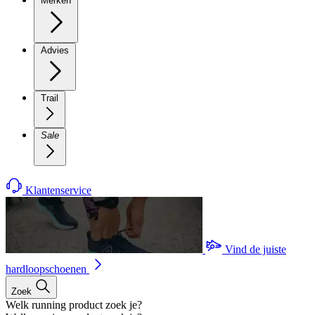
Merken
Advies
Trail
Sale
Klantenservice
Vind de juiste
hardloopschoenen
Zoek
Welk running product zoek je?