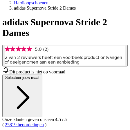
Hardloopschoenen
adidas Supernova Stride 2 Dames
adidas Supernova Stride 2
Dames
5.0
(2)
5.0
van
2 van 2 reviewers heeft een voorbeeldproduct ontvangen
5
of deelgenomen aan een aanbieding
sterren,
gemiddelde
Dit product is niet op voorraad
scorewaarde.
Selecteer jouw maat
Read
2
Reviews.
Dezelfde
paginalink.
Onze klanten geven ons een
4.5
/
5
(
25819 beoordelingen
)