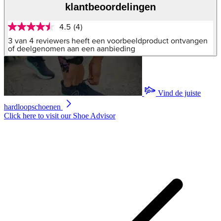
klantbeoordelingen
4.5
(4)
4.5
van
3 van 4 reviewers heeft een voorbeeldproduct ontvangen
5
of deelgenomen aan een aanbieding
sterren,
gemiddelde
scorewaarde.
Read
4
Vind de juiste
Reviews.
Dezelfde
hardloopschoenen
paginalink.
Click here to visit our
Shoe Advisor