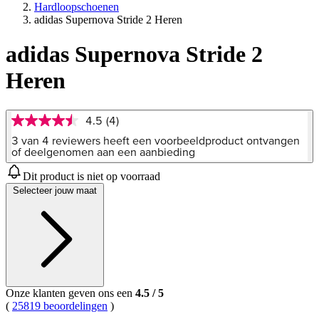
Hardloopschoenen
adidas Supernova Stride 2 Heren
adidas Supernova Stride 2
Heren
4.5
(4)
4.5
van
3 van 4 reviewers heeft een voorbeeldproduct ontvangen
5
of deelgenomen aan een aanbieding
sterren,
gemiddelde
Dit product is niet op voorraad
scorewaarde.
Selecteer jouw maat
Read
4
Reviews.
Dezelfde
paginalink.
Onze klanten geven ons een
4.5
/
5
(
25819 beoordelingen
)