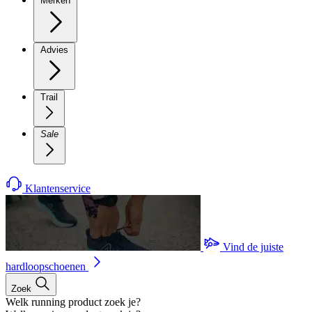
Merken
Advies
Trail
Sale
Klantenservice
Vind de juiste
hardloopschoenen
Zoek
Welk running product zoek je?