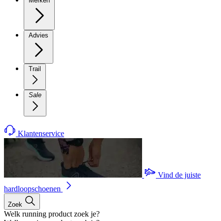
Merken
Advies
Trail
Sale
Klantenservice
Vind de juiste
hardloopschoenen
Zoek
Welk running product zoek je?