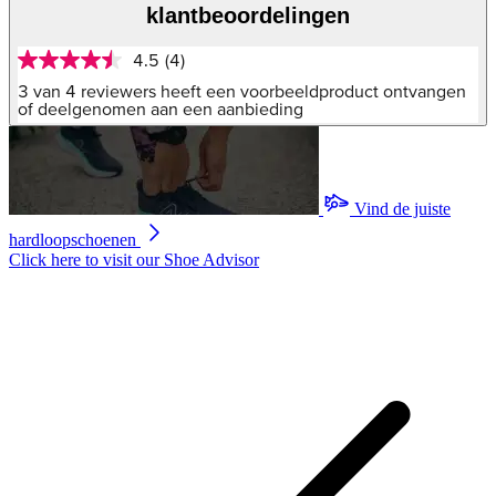
klantbeoordelingen
4.5
(4)
4.5
van
3 van 4 reviewers heeft een voorbeeldproduct ontvangen
5
of deelgenomen aan een aanbieding
sterren,
gemiddelde
scorewaarde.
Read
4
Vind de juiste
Reviews.
Dezelfde
hardloopschoenen
paginalink.
Click here to visit our
Shoe Advisor