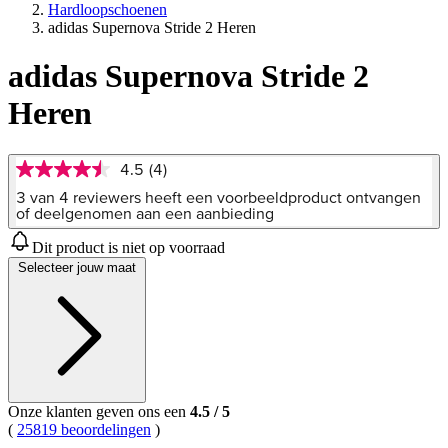
Hardloopschoenen
adidas Supernova Stride 2 Heren
adidas Supernova Stride 2
Heren
4.5
(4)
4.5
van
3 van 4 reviewers heeft een voorbeeldproduct ontvangen
5
of deelgenomen aan een aanbieding
sterren,
gemiddelde
Dit product is niet op voorraad
scorewaarde.
Selecteer jouw maat
Read
4
Reviews.
Dezelfde
paginalink.
Onze klanten geven ons een
4.5
/
5
(
25819 beoordelingen
)