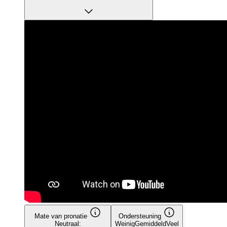
Mate van pronatie
Ondersteuning
Neutraal:
Weinig
Gemiddeld
Veel