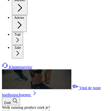
Merken
Advies
Trail
Sale
Klantenservice
Vind de juiste
hardloopschoenen
Zoek
Welk running product zoek je?