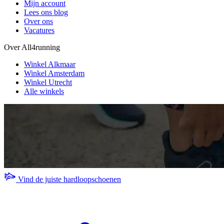
Mijn account
Lees ons blog
Over ons
Vacatures
Over All4running
Winkel Alkmaar
Winkel Amsterdam
Winkel Utrecht
Alle winkels
Vind de juiste hardloopschoenen