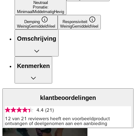
Neutraal
Pronatie:
Minimaal
Middelmatig
Hevig
Demping
Responsiviteit
Weinig
Gemiddeld
Veel
Weinig
Gemiddeld
Veel
Omschrijving
Kenmerken
klantbeoordelingen
4.4
(21)
4.4
van
12 van 21 reviewers heeft een voorbeeldproduct
5
ontvangen of deelgenomen aan een aanbieding
sterren,
gemiddelde