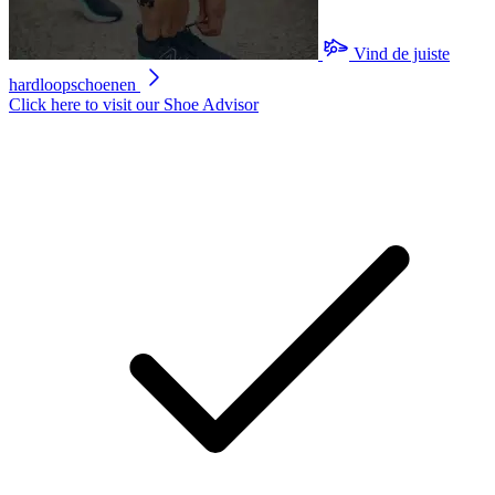
scorewaarde.
Read
21
Vind de juiste
Reviews.
Dezelfde
hardloopschoenen
paginalink.
Click here to visit our
Shoe Advisor