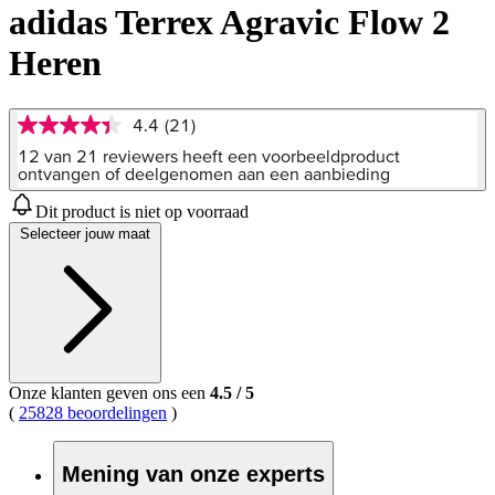
adidas Terrex Agravic Flow 2
Heren
4.4
(21)
4.4
van
12 van 21 reviewers heeft een voorbeeldproduct
5
ontvangen of deelgenomen aan een aanbieding
sterren,
gemiddelde
Dit product is niet op voorraad
scorewaarde.
Selecteer jouw maat
Read
21
Reviews.
Dezelfde
paginalink.
Onze klanten geven ons een
4.5
/
5
(
25828 beoordelingen
)
Mening van onze experts