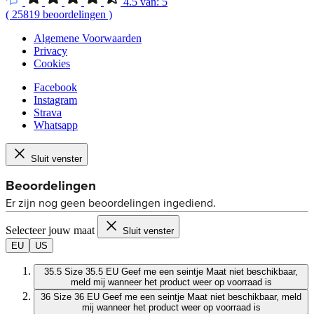
4.5
van:
5
(
25819
beoordelingen
)
Algemene Voorwaarden
Privacy
Cookies
Facebook
Instagram
Strava
Whatsapp
Sluit venster
Selecteer jouw maat
Sluit venster
EU
US
35.5
Size 35.5 EU
Geef me een seintje
Maat niet beschikbaar,
meld mij wanneer het product weer op voorraad is
36
Size 36 EU
Geef me een seintje
Maat niet beschikbaar, meld
mij wanneer het product weer op voorraad is