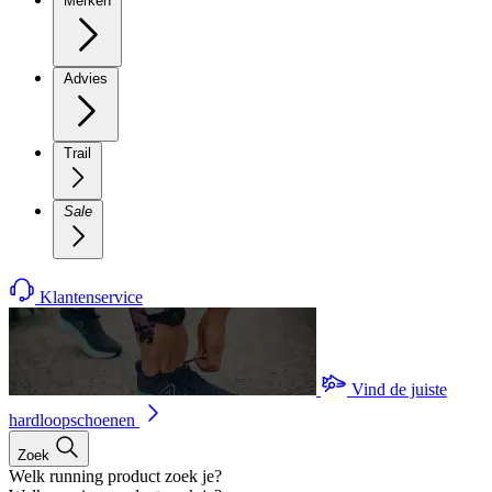
Merken
Advies
Trail
Sale
Klantenservice
Vind de juiste
hardloopschoenen
Zoek
Welk running product zoek je?