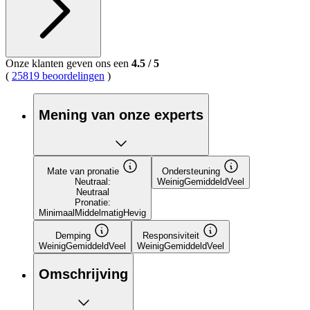
Onze klanten geven ons een
4.5
/
5
(
25819 beoordelingen
)
Mening van onze experts
Mate van pronatie
Ondersteuning
Neutraal:
Weinig
Gemiddeld
Veel
Neutraal
Pronatie:
Minimaal
Middelmatig
Hevig
Demping
Responsiviteit
Weinig
Gemiddeld
Veel
Weinig
Gemiddeld
Veel
Omschrijving