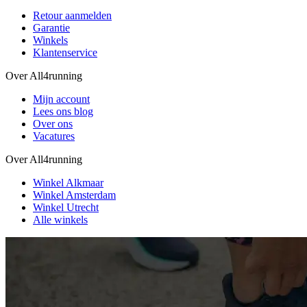
Retour aanmelden
Garantie
Winkels
Klantenservice
Over All4running
Mijn account
Lees ons blog
Over ons
Vacatures
Over All4running
Winkel Alkmaar
Winkel Amsterdam
Winkel Utrecht
Alle winkels