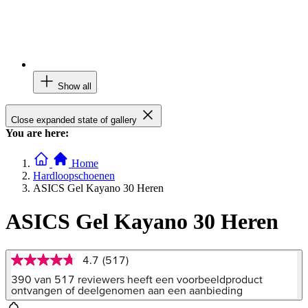
Show all
Close expanded state of gallery
You are here:
Home
Hardloopschoenen
ASICS Gel Kayano 30 Heren
ASICS Gel Kayano 30 Heren
4.7
(517)
4.7
van
390 van 517 reviewers heeft een voorbeeldproduct
5
ontvangen of deelgenomen aan een aanbieding
sterren,