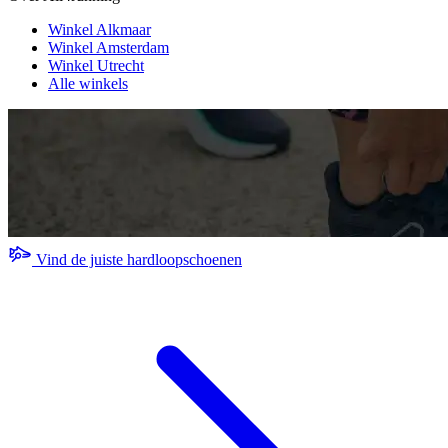
Winkel Alkmaar
Winkel Amsterdam
Winkel Utrecht
Alle winkels
Vind de juiste hardloopschoenen