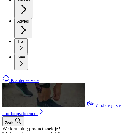
Merken
Advies
Trail
Sale
Klantenservice
Vind de juiste
hardloopschoenen
Zoek
Welk running product zoek je?