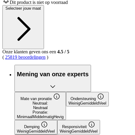
gemiddelde
Dit product is niet op voorraad
scorewaarde.
Selecteer jouw maat
Read
517
Reviews.
Dezelfde
paginalink.
Onze klanten geven ons een
4.5
/
5
(
25819 beoordelingen
)
Mening van onze experts
Mate van pronatie
Ondersteuning
Neutraal:
Weinig
Gemiddeld
Veel
Neutraal
Pronatie:
Minimaal
Middelmatig
Hevig
Demping
Responsiviteit
Weinig
Gemiddeld
Veel
Weinig
Gemiddeld
Veel