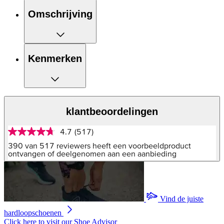
Omschrijving
Kenmerken
klantbeoordelingen
4.7
(517)
4.7
van
390 van 517 reviewers heeft een voorbeeldproduct
5
ontvangen of deelgenomen aan een aanbieding
sterren,
gemiddelde
scorewaarde.
Read
517
Vind de juiste
Reviews.
Dezelfde
hardloopschoenen
paginalink.
Click here to visit our
Shoe Advisor