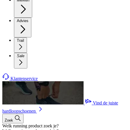
Merken
Advies
Trail
Sale
Klantenservice
Vind de juiste
hardloopschoenen
Zoek
Welk running product zoek je?