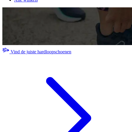
Vind de juiste hardloopschoenen