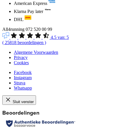
American Express
Klarna Pay later
DHL
All4running
072 520 00 99
4.5
van:
5
(
25818
beoordelingen
)
Algemene Voorwaarden
Privacy
Cookies
Facebook
Instagram
Strava
Whatsapp
Sluit venster