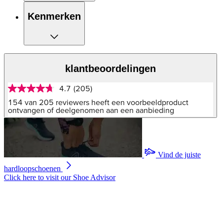
Kenmerken
klantbeoordelingen
4.7
(205)
4.7
van
154 van 205 reviewers heeft een voorbeeldproduct
5
ontvangen of deelgenomen aan een aanbieding
sterren,
gemiddelde
scorewaarde.
Read
205
Vind de juiste
Reviews.
Dezelfde
hardloopschoenen
paginalink.
Click here to visit our
Shoe Advisor