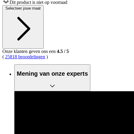
gemiddelde
Dit product is niet op voorraad
scorewaarde.
Selecteer jouw maat
Read
205
Reviews.
Dezelfde
paginalink.
Onze klanten geven ons een
4.5
/
5
(
25818 beoordelingen
)
Mening van onze experts