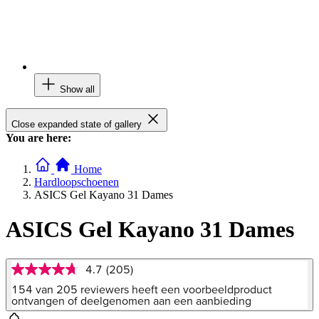
Show all
Close expanded state of gallery
You are here:
Home
Hardloopschoenen
ASICS Gel Kayano 31 Dames
ASICS Gel Kayano 31 Dames
4.7
(205)
4.7
van
154 van 205 reviewers heeft een voorbeeldproduct
5
ontvangen of deelgenomen aan een aanbieding
sterren,