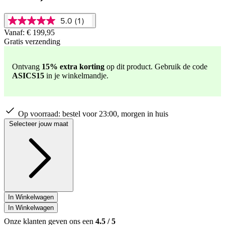
5.0
(1)
5.0
van
Vanaf:
€ 199,95
5
Gratis verzending
sterren,
gemiddelde
scorewaarde.
Ontvang
15% extra korting
op dit product. Gebruik de code
Read
ASICS15
in je winkelmandje.
a
Review.
Dezelfde
paginalink.
Op voorraad:
bestel voor 23:00, morgen in huis
Selecteer jouw maat
In Winkelwagen
In Winkelwagen
Onze klanten geven ons een
4.5
/
5