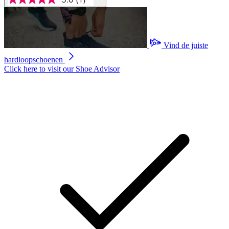
5.0
van
5
sterren,
gemiddelde
scorewaarde.
Vind de juiste
Read
hardloopschoenen
a
Review.
Click here to visit our
Shoe Advisor
Dezelfde
paginalink.