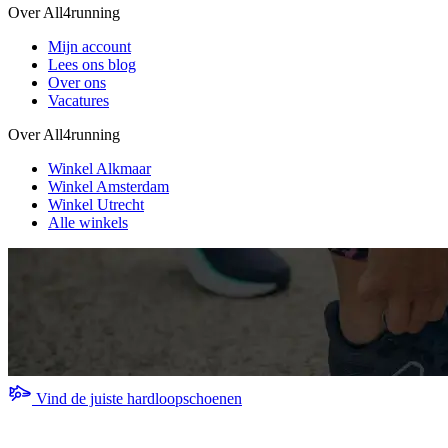
Over All4running
Mijn account
Lees ons blog
Over ons
Vacatures
Over All4running
Winkel Alkmaar
Winkel Amsterdam
Winkel Utrecht
Alle winkels
Vind de juiste hardloopschoenen