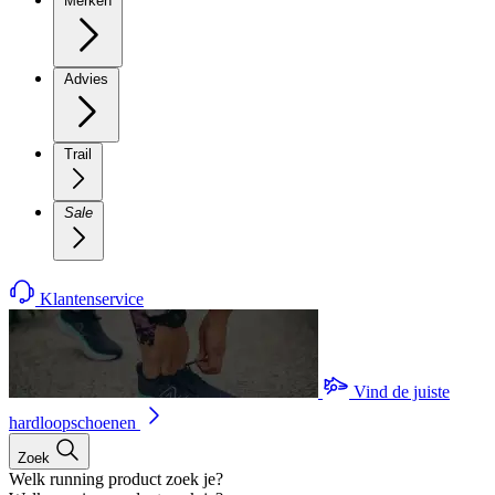
Merken
Advies
Trail
Sale
Klantenservice
Vind de juiste
hardloopschoenen
Zoek
Welk running product zoek je?