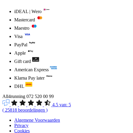
iDEAL | Wero
Mastercard
Maestro
Visa
PayPal
Apple
Gift card
American Express
Klarna Pay later
DHL
All4running
072 520 00 99
4.5
van:
5
(
25818
beoordelingen
)
Algemene Voorwaarden
Privacy
Cookies