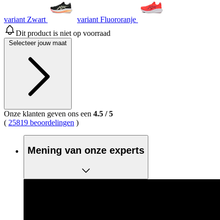
gemiddelde
scorewaarde.
Read
variant Zwart
variant Fluororanje
173
Reviews.
Dit product is niet op voorraad
Dezelfde
Selecteer jouw maat
paginalink.
Onze klanten geven ons een
4.5
/
5
(
25819 beoordelingen
)
Mening van onze experts