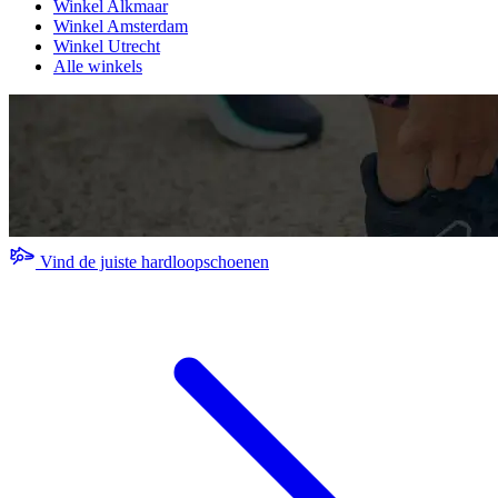
Winkel Alkmaar
Winkel Amsterdam
Winkel Utrecht
Alle winkels
Vind de juiste hardloopschoenen