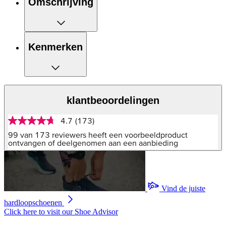
Omschrijving
Kenmerken
klantbeoordelingen
4.7
(173)
4.7
van
99 van 173 reviewers heeft een voorbeeldproduct
5
ontvangen of deelgenomen aan een aanbieding
sterren,
gemiddelde
scorewaarde.
Read
173
Vind de juiste
Reviews.
Dezelfde
hardloopschoenen
paginalink.
Click here to visit our
Shoe Advisor