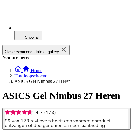
Show all
Close expanded state of gallery
You are here:
Home
Hardloopschoenen
ASICS Gel Nimbus 27 Heren
ASICS Gel Nimbus 27 Heren
4.7
(173)
4.7
van
99 van 173 reviewers heeft een voorbeeldproduct
5
ontvangen of deelgenomen aan een aanbieding
sterren,