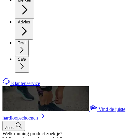
Merken
Advies
Trail
Sale
Klantenservice
Vind de juiste
hardloopschoenen
Zoek
Welk running product zoek je?