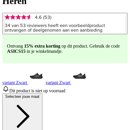
Heren
4.6
(53)
4.6
van
34 van 53 reviewers heeft een voorbeeldproduct
5
ontvangen of deelgenomen aan een aanbieding
sterren,
gemiddelde
scorewaarde.
Ontvang
15% extra korting
op dit product. Gebruik de code
Read
ASICS15
in je winkelmandje.
53
Reviews.
Dezelfde
paginalink.
variant Zwart
variant Zwart
Dit product is niet op voorraad
Selecteer jouw maat