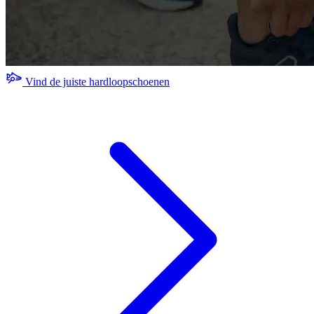
Vind de juiste hardloopschoenen