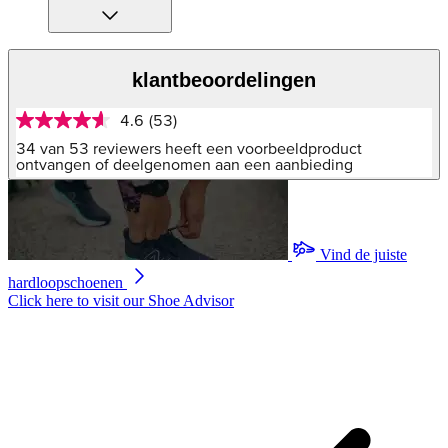
klantbeoordelingen
4.6
(53)
4.6
van
34 van 53 reviewers heeft een voorbeeldproduct
5
ontvangen of deelgenomen aan een aanbieding
sterren,
gemiddelde
scorewaarde.
Read
53
Vind de juiste
Reviews.
Dezelfde
hardloopschoenen
paginalink.
Click here to visit our
Shoe Advisor