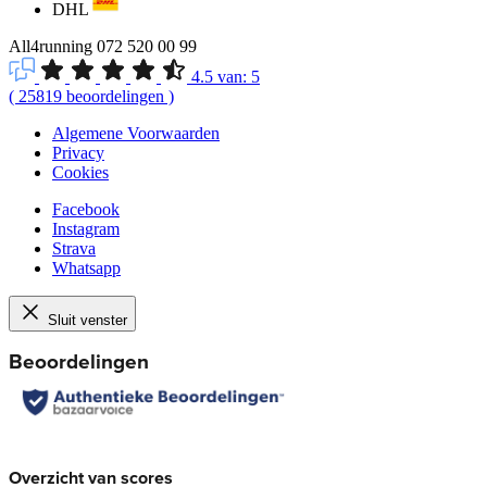
DHL
All4running
072 520 00 99
4.5
van:
5
(
25819
beoordelingen
)
Algemene Voorwaarden
Privacy
Cookies
Facebook
Instagram
Strava
Whatsapp
Sluit venster