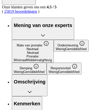
Onze klanten geven ons een
4.5
/
5
(
25819 beoordelingen
)
Mening van onze experts
Mate van pronatie
Ondersteuning
Neutraal:
Weinig
Gemiddeld
Veel
Neutraal
Pronatie:
Minimaal
Middelmatig
Hevig
Demping
Responsiviteit
Weinig
Gemiddeld
Veel
Weinig
Gemiddeld
Veel
Omschrijving
Kenmerken