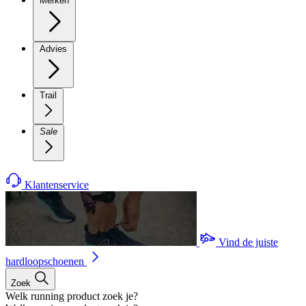
Merken
Advies
Trail
Sale
Klantenservice
Vind de juiste
hardloopschoenen
Zoek
Welk running product zoek je?