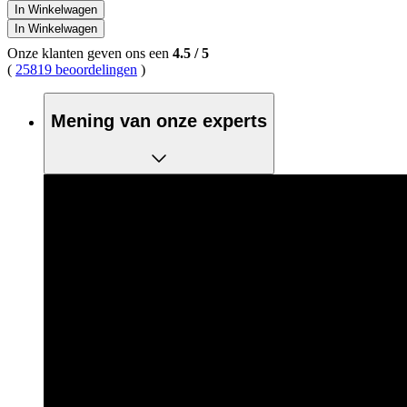
In Winkelwagen
In Winkelwagen
Onze klanten geven ons een
4.5
/
5
(
25819 beoordelingen
)
Mening van onze experts