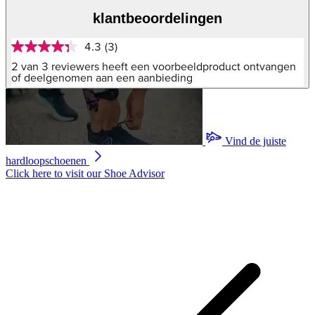
klantbeoordelingen
4.3
(3)
4.3
van
2 van 3 reviewers heeft een voorbeeldproduct ontvangen
5
of deelgenomen aan een aanbieding
sterren,
gemiddelde
scorewaarde.
Read
3
Vind de juiste
Reviews.
Dezelfde
hardloopschoenen
paginalink.
Click here to visit our
Shoe Advisor