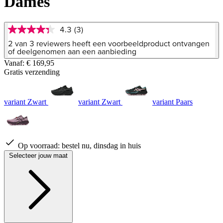
Dames
4.3
(3)
4.3
van
2 van 3 reviewers heeft een voorbeeldproduct ontvangen
5
of deelgenomen aan een aanbieding
sterren,
Vanaf:
€ 169,95
gemiddelde
Gratis verzending
scorewaarde.
Read
3
Reviews.
variant Zwart
variant Zwart
variant Paars
Dezelfde
paginalink.
Op voorraad:
bestel nu, dinsdag in huis
Selecteer jouw maat