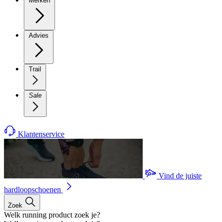
Merken
Advies
Trail
Sale
Klantenservice
Vind de juiste
hardloopschoenen
Zoek
Welk running product zoek je?