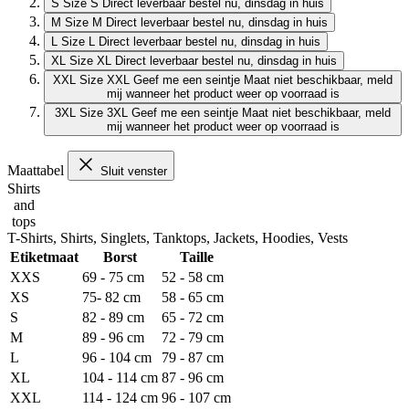
S
Size S
Direct leverbaar
bestel nu, dinsdag in huis
M
Size M
Direct leverbaar
bestel nu, dinsdag in huis
L
Size L
Direct leverbaar
bestel nu, dinsdag in huis
XL
Size XL
Direct leverbaar
bestel nu, dinsdag in huis
XXL
Size XXL
Geef me een seintje
Maat niet beschikbaar, meld
mij wanneer het product weer op voorraad is
3XL
Size 3XL
Geef me een seintje
Maat niet beschikbaar, meld
mij wanneer het product weer op voorraad is
Maattabel
Sluit venster
Shirts
and
tops
T-Shirts, Shirts, Singlets, Tanktops, Jackets, Hoodies, Vests
Etiketmaat
Borst
Taille
XXS
69 - 75 cm
52 - 58 cm
XS
75- 82 cm
58 - 65 cm
S
82 - 89 cm
65 - 72 cm
M
89 - 96 cm
72 - 79 cm
L
96 - 104 cm
79 - 87 cm
XL
104 - 114 cm
87 - 96 cm
XXL
114 - 124 cm
96 - 107 cm