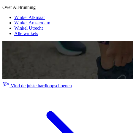
Over All4running
Winkel Alkmaar
Winkel Amsterdam
Winkel Utrecht
Alle winkels
Vind de juiste hardloopschoenen