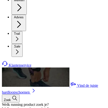
Merken
Advies
Trail
Sale
Klantenservice
Vind de juiste
hardloopschoenen
Zoek
Welk running product zoek je?