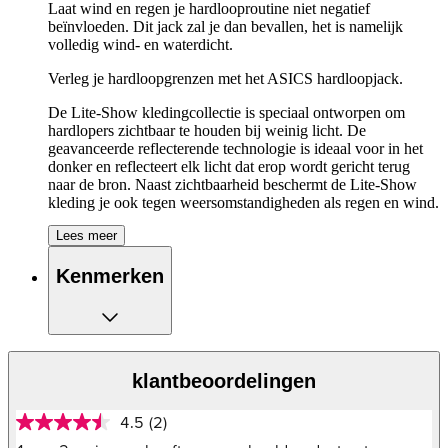
Laat wind en regen je hardlooproutine niet negatief
beïnvloeden. Dit jack zal je dan bevallen, het is namelijk
volledig wind- en waterdicht.
Verleg je hardloopgrenzen met het ASICS hardloopjack.
De Lite-Show kledingcollectie is speciaal ontworpen om
hardlopers zichtbaar te houden bij weinig licht. De
geavanceerde reflecterende technologie is ideaal voor in het
donker en reflecteert elk licht dat erop wordt gericht terug
naar de bron. Naast zichtbaarheid beschermt de Lite-Show
kleding je ook tegen weersomstandigheden als regen en wind.
Lees meer
De belangrijkste eigenschappen van de ASICS
Limited Series Lite-Show Jacket op een rijtje:
Kenmerken
Dit jack is water- en winddicht
Eén borstzak, om je kleinere benodigdheden in op te
bergen
Twee zijzakken, om je essentials in op te bergen,
waaronder je telefoon
klantbeoordelingen
Verstelbare capuchon
Naden zijn getapet om schuren te voorkomen
4.5
(2)
Ventilatiepanelen aan de achterkant voor extra
4.5
van
luchtcirculatie