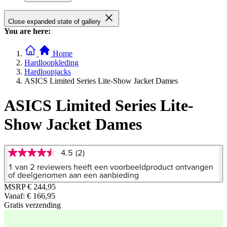
Close expanded state of gallery
You are here:
Home
Hardloopkleding
Hardloopjacks
ASICS Limited Series Lite-Show Jacket Dames
ASICS Limited Series Lite-
Show Jacket Dames
4.5
(2)
4.5
van
1 van 2 reviewers heeft een voorbeeldproduct ontvangen
5
of deelgenomen aan een aanbieding
sterren,
MSRP
€ 244,95
gemiddelde
Vanaf:
€ 166,95
scorewaarde.
Read
Gratis verzending
2
Reviews.