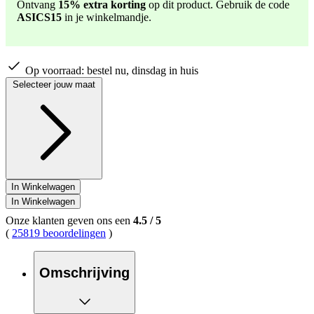
Dezelfde
Ontvang
15% extra korting
op dit product. Gebruik de code
paginalink.
ASICS15
in je winkelmandje.
Op voorraad:
bestel nu, dinsdag in huis
Selecteer jouw maat
In Winkelwagen
In Winkelwagen
Onze klanten geven ons een
4.5
/
5
(
25819 beoordelingen
)
Omschrijving